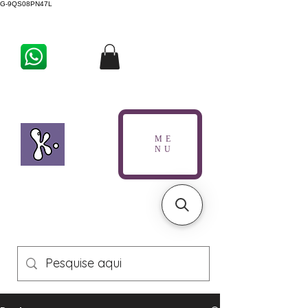
G-9QS08PN47L
ME
NU