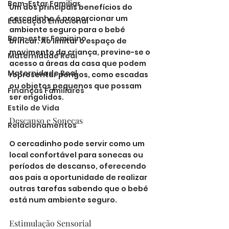
Bem-Estar Familiar
Um dos principais benefícios do 
cercadinho é proporcionar um 
Educação Emocional
ambiente seguro para o bebé 
Bem-estar Feminino
brincar. Ao limitar o espaço de 
movimento da criança, previne-se o 
Maternidade Real
acesso a áreas da casa que podem 
Maternidade Real
representar perigos, como escadas 
ou objetos pequenos que possam 
Finanças Familiares
ser engolidos.
Estilo de Vida
Descanso e Sonecas
Relacionamentos
O cercadinho pode servir como um 
local confortável para sonecas ou 
períodos de descanso, oferecendo 
aos pais a oportunidade de realizar 
outras tarefas sabendo que o bebé 
está num ambiente seguro.
Estimulação Sensorial