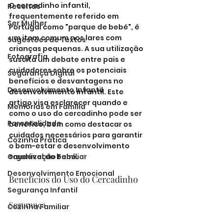
O cercadinho infantil, 
Receitas
frequentemente referido em 
Ser Mulher
Portugal como "parque de bebé", é 
um item comum nos lares com 
Sugestões de Textos
crianças pequenas. A sua utilização 
Fotografia
suscita um debate entre pais e 
cuidadores sobre os potenciais 
Segurança Digital
benefícios e desvantagens no 
Desenvolvimento Infantil
desenvolvimento infantil. Este 
artigo visa esclarecer quando e 
Memórias em Família
como o uso do cercadinho pode ser 
Parentalidade
benéfico, bem como destacar os 
cuidados necessários para garantir 
Cozinha Prática
o bem-estar e desenvolvimento 
Organização Familiar
saudável do bebé.
Desenvolvimento Emocional
Benefícios do Uso do Cercadinho
Segurança Infantil
Segurança
Cozinha Familiar