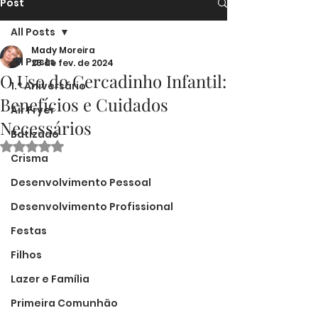
Post
All Posts
Mady Moreira
All Posts
25 de fev. de 2024
O Uso do Cercadinho Infantil:
1.º Aniversário
Benefícios e Cuidados
Air Fryer
Necessários
Batizado
Avaliado com NaN de 5 estrelas.
Crisma
Desenvolvimento Pessoal
Desenvolvimento Profissional
Festas
Filhos
Lazer e Família
Primeira Comunhão