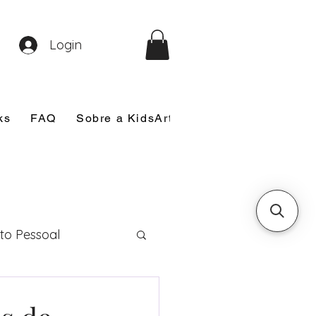
Login
ks
FAQ
Sobre a KidsArt
Sobre Mim
Nosso
to Pessoal
eira Comunhão