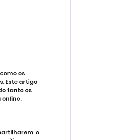
 como os 
 Este artigo 
do tanto os 
 online.
As redes sociais oferecem uma plataforma para os pais compartilharem o 