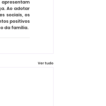
 apresentam 
a. Ao adotar 
 sociais, os 
os positivos 
o da família.
Ver tudo