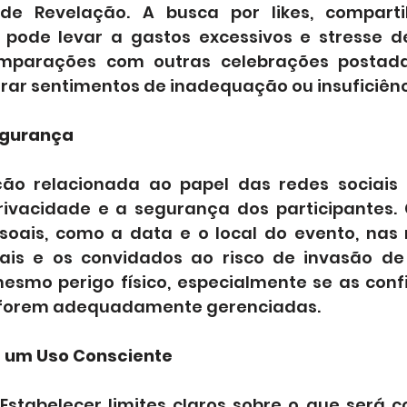
e Revelação. A busca por likes, comparti
 pode levar a gastos excessivos e stresse de
mparações com outras celebrações postada
rar sentimentos de inadequação ou insuficiênc
egurança
ão relacionada ao papel das redes sociais 
ivacidade e a segurança dos participantes. 
oais, como a data e o local do evento, nas r
ais e os convidados ao risco de invasão de 
esmo perigo físico, especialmente se as conf
 forem adequadamente gerenciadas.
a um Uso Consciente
 Estabelecer limites claros sobre o que será c