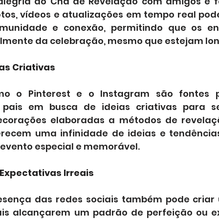
alegria do Chá de Revelação com amigos e f
tos, vídeos e atualizações em tempo real pod
unidade e conexão, permitindo que os ent
almente da celebração, mesmo que estejam lon
ias Criativas
o o Pinterest e o Instagram são fontes p
 pais em busca de ideias criativas para s
ecorações elaboradas a métodos de revelação
ferecem uma infinidade de ideias e tendênci
o evento especial e memorável.
 Expectativas Irreais
resença das redes sociais também pode criar
pais alcançarem um padrão de perfeição ou e