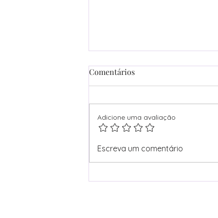
Comentários
Adicione uma avaliação
Festa Infantil Calma: a
Escreva um comentário
tendência da baixa
estimulação