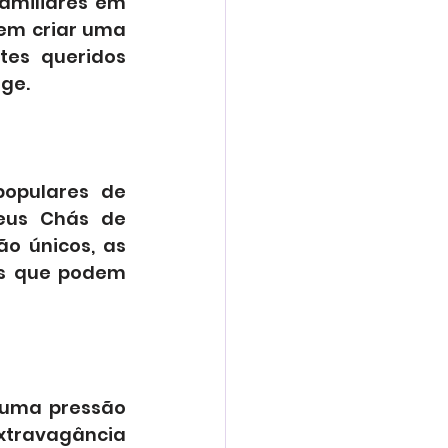
amiliares em 
em criar uma 
es queridos 
ge.
opulares de 
eus Chás de 
 únicos, as 
as que podem 
 uma pressão 
xtravagância 