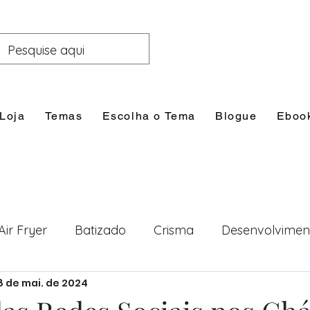
Loja
Temas
Escolha o Tema
Blogue
Eboo
Air Fryer
Batizado
Crisma
Desenvolvimen
8 de mai. de 2024
nal
Festas
Filhos
Lazer e Família
Prim