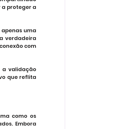
a proteger a 
o apenas uma 
a verdadeira 
 conexão com 
 a validação 
o que reflita 
rma como os 
dos. Embora 