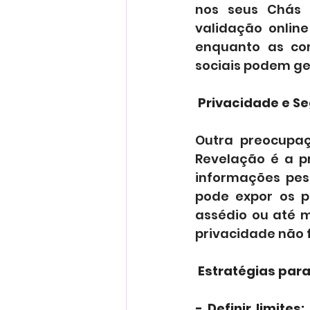
nos seus Chás d
validação online
enquanto as co
sociais podem ge
Privacidade e S
Outra preocupaç
Revelação é a pr
informações pess
pode expor os p
assédio ou até m
privacidade não
 Estratégias par
- Definir limites: