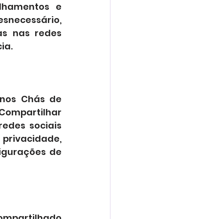
lhamentos e 
snecessário, 
s nas redes 
ia.
nos Chás de 
Compartilhar 
edes sociais 
privacidade, 
igurações de 
ompartilhado 