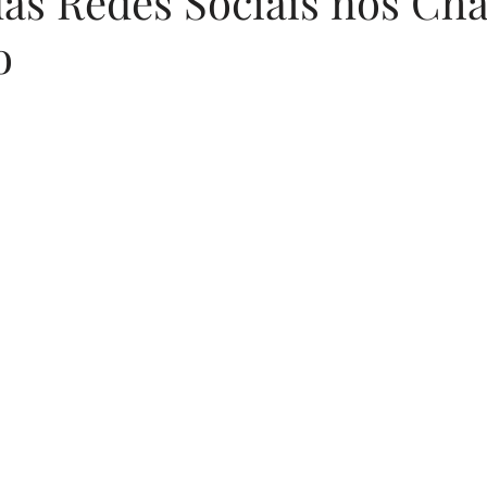
das Redes Sociais nos Chá
o
Sugestões de Textos
Fotografia
Segurança D
N de 5 estrelas.
Memórias em Família
Parentalidade
Cozin
Desenvolvimento Emocional
Segurança Infantil
ucação Emocional
Bem-estar Feminino
Mater
nças Familiares
Estilo de Vida