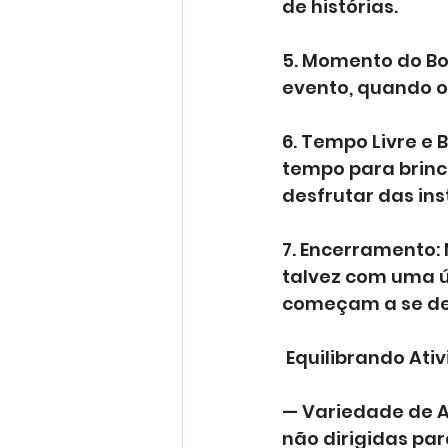
de histórias.
5. Momento do Bol
evento, quando o 
6. Tempo Livre e 
tempo para brinc
desfrutar das in
7. Encerramento: 
talvez com uma ú
começam a se de
 Equilibrando Ati
— Variedade de A
não dirigidas par