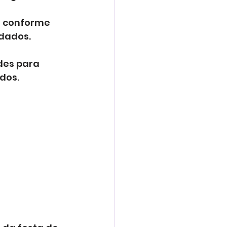
a conforme 
dados.
des para 
dos.