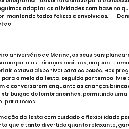
cronograma flexível foi a chave para o sucesso
seguimos adaptar as atividades com base no qu
, mantendo todos felizes e envolvidos.” — Dani
afael
iro aniversário de Marina, os seus pais plane
suave para as crianças maiores, enquanto uma
riais estava disponível para os bebés. Eles pr
para o meio da festa, seguido por tempo livre 
em e conversarem enquanto as crianças brincav
istribuição de lembrancinhas, permitindo uma
l para todos.
mação da festa com cuidado e flexibilidade pe
to que é tanto divertido quanto relaxante, gar