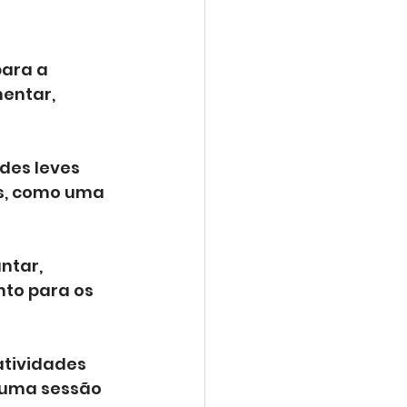
ara a 
entar, 
des leves 
s, como uma 
ntar, 
to para os 
atividades 
 uma sessão 