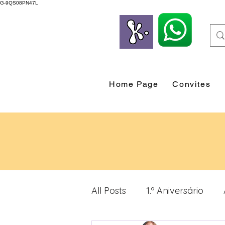
G-9QS08PN47L
Home Page
Convites
All Posts
1.º Aniversário