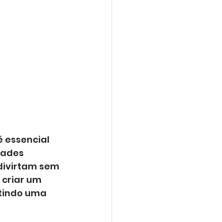
 essencial 
dades 
divirtam sem 
criar um 
tindo uma 