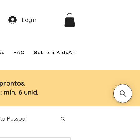
Login
ks
FAQ
Sobre a KidsArt
Sobre Mim
Nosso
prontos.
 mín. 6 unid.
to Pessoal