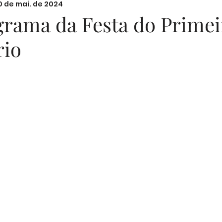
0 de mai. de 2024
nal
Festas
Filhos
Lazer e Família
Prim
rama da Festa do Primei
rio
Sugestões de Textos
Fotografia
Segurança D
N de 5 estrelas.
Memórias em Família
Parentalidade
Cozin
Desenvolvimento Emocional
Segurança Infantil
ucação Emocional
Bem-estar Feminino
Mater
nças Familiares
Estilo de Vida