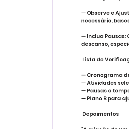
— Observe e Ajus
necessário, bas
— Inclua Pausas: 
descanso, especi
 Lista de Verific
— Cronograma de
— Atividades sel
— Pausas e tempo
— Plano B para aj
 Depoimentos