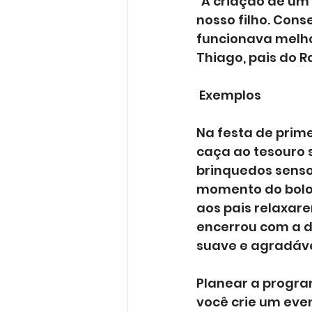
“A criação de um 
nosso filho. Con
funcionava melhor
Thiago, pais do R
 Exemplos
Na festa de prime
caça ao tesouro 
brinquedos senso
momento do bolo 
aos pais relaxar
encerrou com a d
suave e agradáve
Planear a progra
você crie um even