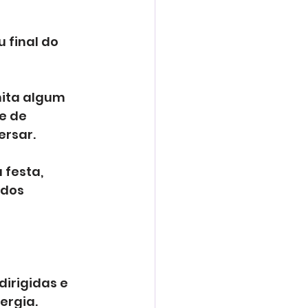
 final do 
mita algum 
e de 
ersar.
festa, 
dos 
irigidas e 
ergia.