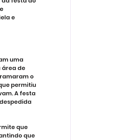
 da festa do 
e 
ela e 
aram uma 
 área de 
ogramaram o 
que permitiu 
am. A festa 
 despedida 
rmite que 
antindo que 