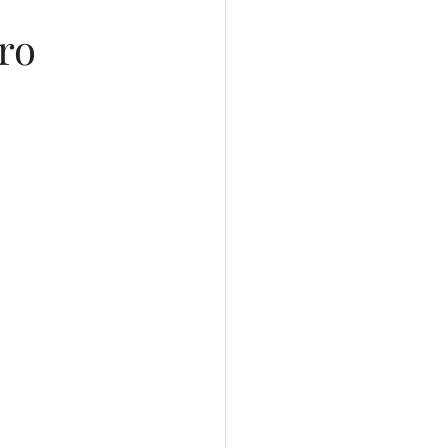
eira Comunhão
ro
igital
ha Prática
Cozinha Familiar
nidade Real