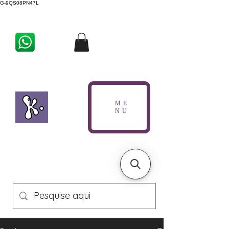
G-9QS08PN47L
ME
NU