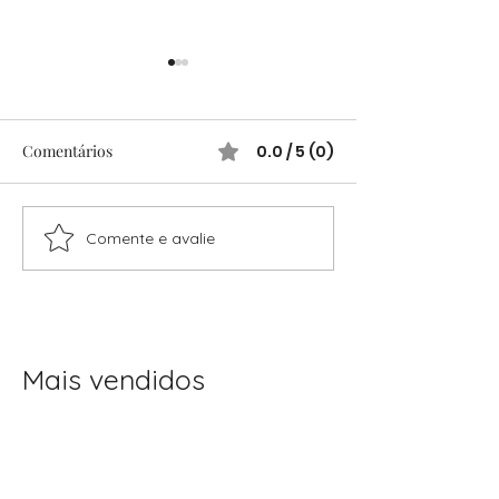
Comentários
0.0 / 5 (0)
Comente e avalie
Festas Infantis Raiz: Ideias
Festas infantis: 
Simples e Cheias de
completo para o
Encanto
sem stress
Mais vendidos