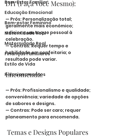
DIY (Faça Você Mesmo):
Bem-Estar Familiar
Educação Emocional
— Prós: Personalização total; 
Bem-estar Feminino
geralmente mais económico; 
adiciona um toque pessoal à 
Maternidade Real
celebração.
Maternidade Real
— Contras: Requer tempo e 
habilidade em confeitaria; o 
Finanças Familiares
resultado pode variar.
Estilo de Vida
Encomenda:
Relacionamentos
— Prós: Profissionalismo e qualidade; 
conveniência; variedade de opções 
de sabores e designs.
— Contras: Pode ser caro; requer 
planeamento para encomenda.
 Temas e Designs Populares