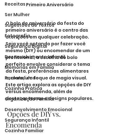
Receitas
Primeiro Aniversário
Ser Mulher
O bolo de aniversário da festa do 
Sugestões de Textos
primeiro aniversário é o centro das 
Fotografia
atenções em qualquer celebração. 
Seja você optando por fazer você 
Segurança Digital
mesmo (DIY) ou encomendar de um 
Desenvolvimento Infantil
profissional, a escolha do bolo 
perfeito envolve considerar o tema 
Memórias em Família
da festa, preferências alimentares 
Parentalidade
e, claro, um toque de magia visual. 
Este artigo explora as opções de DIY 
Cozinha Prática
versus encomenda, além de 
destacar temas e designs populares.
Organização Familiar
Desenvolvimento Emocional
 Opções de DIY vs. 
Segurança Infantil
Encomenda
Cozinha Familiar