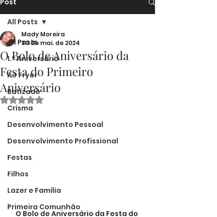
Post
All Posts
Mady Moreira
All Posts
30 de mai. de 2024
O Bolo de Aniversário da
1.º Aniversário
Festa do Primeiro
Air Fryer
Aniversário
Batizado
Avaliado com NaN de 5 estrelas.
Crisma
Desenvolvimento Pessoal
Desenvolvimento Profissional
Festas
Filhos
Lazer e Família
Primeira Comunhão
O Bolo de Aniversário da Festa do 