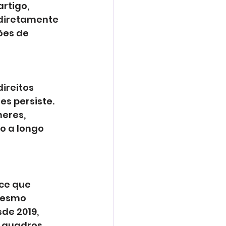
rtigo, 
diretamente 
ões de 
ireitos 
s persiste. 
eres, 
o a longo 
ece que 
mesmo 
de 2019, 
 quadros.