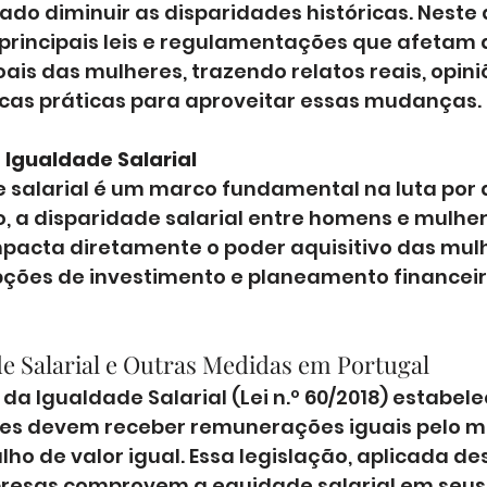
ado diminuir as disparidades históricas. Neste a
principais leis e regulamentações que afetam 
ais das mulheres, trazendo relatos reais, opini
dicas práticas para aproveitar essas mudanças.
 Igualdade Salarial
e salarial é um marco fundamental na luta por d
o, a disparidade salarial entre homens e mulhere
mpacta diretamente o poder aquisitivo das mulh
pções de investimento e planeamento financeir
de Salarial e Outras Medidas em Portugal
 da Igualdade Salarial (Lei n.º 60/2018) estabel
es devem receber remunerações iguais pelo 
lho de valor igual. Essa legislação, aplicada des
resas comprovem a equidade salarial em seus