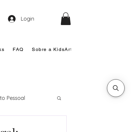
Login
ks
FAQ
Sobre a KidsArt
Sobre Mim
Nosso
to Pessoal
eira Comunhão