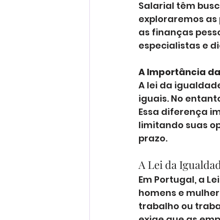
Salarial têm busc
exploraremos as 
as finanças pesso
especialistas e 
A Importância da
A lei da igualdad
iguais. No entant
Essa diferença i
limitando suas o
prazo.
A Lei da Igualda
Em Portugal, a Lei
homens e mulher
trabalho ou traba
exige que as emp