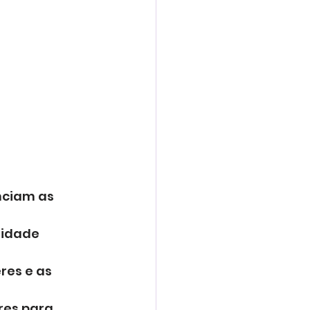
nciam as 
idade 
res e as 
res para 