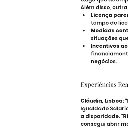
Além disso, outr
Licença pare
tempo de lice
Medidas contr
situações que
Incentivos a
financiamento
negócios.
Experiências Rea
Cláudia, Lisboa:
 
Igualdade Salaria
a disparidade. "
R
consegui abrir me