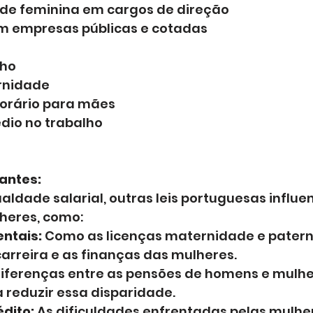
de feminina em cargos de direção
m empresas públicas e cotadas
lho
rnidade
horário para mães
dio no trabalho
vantes:
ualdade salarial, outras leis portuguesas influe
heres, como:
ntais:
 Como as licenças maternidade e patern
rreira e as finanças das mulheres.
diferenças entre as pensões de homens e mulhe
 reduzir essa disparidade.
dito:
 As dificuldades enfrentadas pelas mulhe