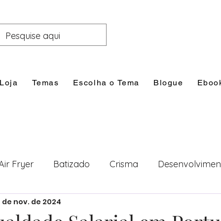
Loja
Temas
Escolha o Tema
Blogue
Eboo
Air Fryer
Batizado
Crisma
Desenvolvimen
8 de nov. de 2024
nal
Festas
Filhos
Lazer e Família
Prim