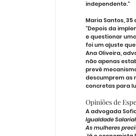
independente."
Maria Santos, 35 
"Depois da implem
e questionar uma 
foi um ajuste qu
Ana Oliveira, advo
não apenas estab
prevê mecanismos
descumprem as n
concretas para lu
Opiniões de Espe
A advogada Sofia 
Igualdade Salaria
As mulheres preci
Já o economista 