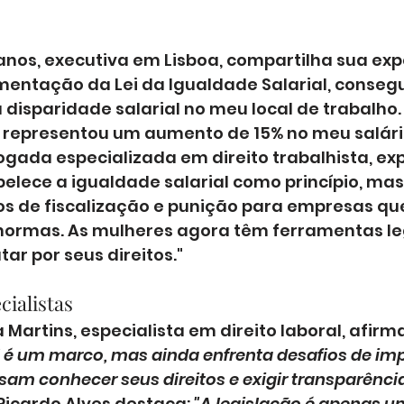
anos, executiva em Lisboa, compartilha sua expe
entação da Lei da Igualdade Salarial, consegui
disparidade salarial no meu local de trabalho.
e representou um aumento de 15% no meu salári
gada especializada em direito trabalhista, expli
elece a igualdade salarial como princípio, m
 de fiscalização e punição para empresas qu
ormas. As mulheres agora têm ferramentas le
tar por seus direitos."
cialistas
Martins, especialista em direito laboral, afirma
l é um marco, mas ainda enfrenta desafios de im
sam conhecer seus direitos e exigir transparência
Ricardo Alves destaca: 
"A legislação é apenas u