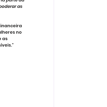
poderar as 
financeira 
lheres no 
 as 
veis."