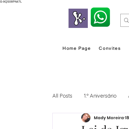
G-9QS08PN47L
Home Page
Convites
All Posts
1.º Aniversário
Mady Moreira
1
Desenvolvimento Profissio