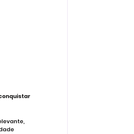
conquistar 
levante, 
ldade 