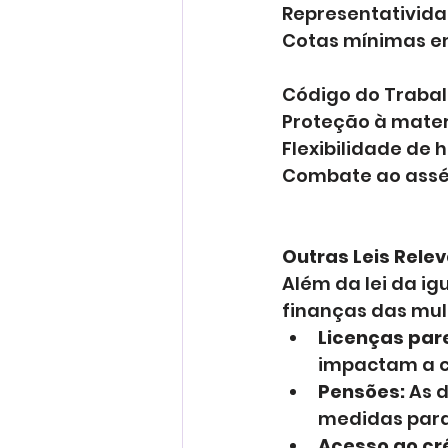
Representativida
Cotas mínimas e
Código do Traba
Proteção à mate
Flexibilidade de 
Combate ao assé
Outras Leis Rele
Além da lei da ig
finanças das mul
Licenças pare
impactam a ca
Pensões:
 As 
medidas para
Acesso ao cré