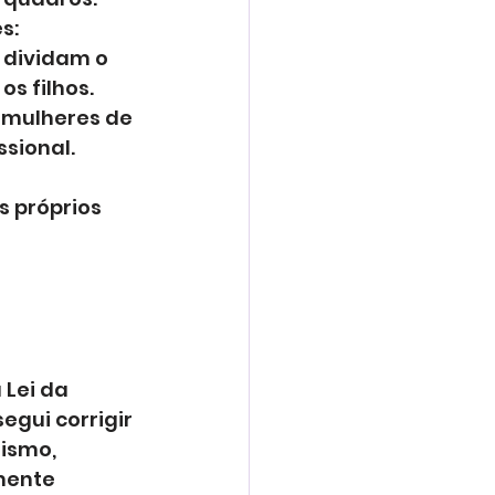
s:
 dividam o 
s filhos.
 mulheres de 
sional.
 próprios 
Lei da 
egui corrigir 
ismo, 
mente 