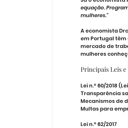
equação. Programa
mulheres."
A economista Dra.
em Portugal têm 
mercado de traba
mulheres conheça
Principais Leis 
Lei n.º 60/2018 (L
Transparência sal
Mecanismos de d
Multas para empr
Lei n.º 62/2017