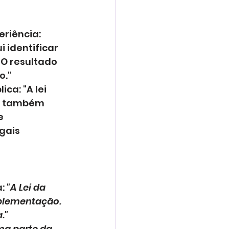
riência: 
 identificar 
 O resultado 
o."
ca: "A lei 
as também 
e 
gais 
: 
"A Lei da 
plementação. 
."
ma parte da 