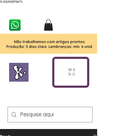
G-9QS08PN47L
Não trabalhamos com artigos prontos.
Produção: 5 dias úteis. Lembranças: mín. 6 unid.
ME
NU