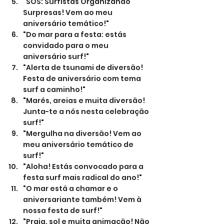
"SOS: Surfistas Organizando 
Surpresas! Vem ao meu 
aniversário temático!"
"Do mar para a festa: estás 
convidado para o meu 
aniversário surf!"
"Alerta de tsunami de diversão! 
Festa de aniversário com tema 
surf a caminho!"
"Marés, areias e muita diversão! 
Junta-te a nós nesta celebração 
surf!"
"Mergulha na diversão! Vem ao 
meu aniversário temático de 
surf!"
"Aloha! Estás convocado para a 
festa surf mais radical do ano!"
"O mar está a chamar e o 
aniversariante também! Vem à 
nossa festa de surf!"
"Praia, sol e muita animação! Não 