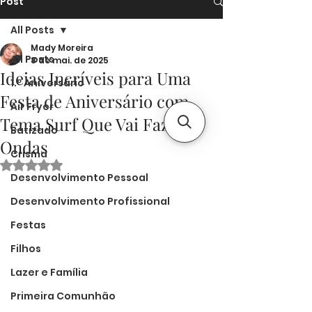
Post
All Posts
Mady Moreira
All Posts
8 de mai. de 2025
Ideias Incríveis para Uma
1.º Aniversário
Festa de Aniversário com
Air Fryer
Tema Surf Que Vai Fazer
Batizado
Ondas
Crisma
Avaliado com NaN de 5 estrelas.
Desenvolvimento Pessoal
Desenvolvimento Profissional
Festas
Filhos
Lazer e Família
Primeira Comunhão