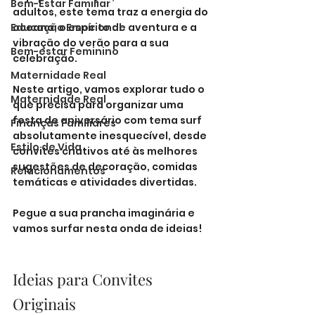
Bem-Estar Familiar
adultos, este tema traz a energia do 
Educação Emocional
oceano, o espírito de aventura e a 
vibração do verão para a sua 
Bem-estar Feminino
celebração. 
Maternidade Real
Neste artigo, vamos explorar tudo o 
Maternidade Real
que precisa para organizar uma 
festa de aniversário com tema surf 
Finanças Familiares
absolutamente inesquecível, desde 
Estilo de Vida
convites criativos até às melhores 
sugestões de decoração, comidas 
Relacionamentos
temáticas e atividades divertidas. 
Pegue a sua prancha imaginária e 
vamos surfar nesta onda de ideias!
Ideias para Convites 
Originais