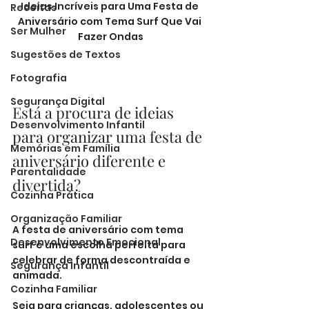
Ideias Incríveis para Uma Festa de 
Receitas
Aniversário com Tema Surf Que Vai 
Ser Mulher
Fazer Ondas
Sugestões de Textos
Fotografia
Segurança Digital
Está a procura de ideias 
Desenvolvimento Infantil
para organizar uma festa de 
Memórias em Família
aniversário diferente e 
Parentalidade
divertida?
Cozinha Prática
Organização Familiar
A festa de aniversário com tema 
Desenvolvimento Emocional
surf é uma escolha perfeita para 
celebrar de forma descontraída e 
Segurança Infantil
animada. 
Cozinha Familiar
Seja para crianças, adolescentes ou 