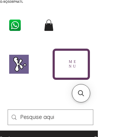
G-9QS08PN47L
ME
NU