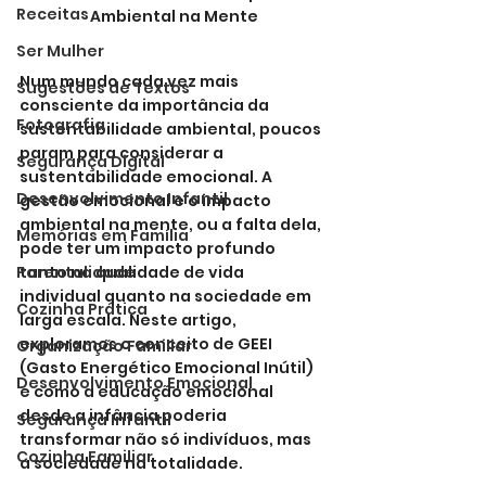
Receitas
Ambiental na Mente
Ser Mulher
Num mundo cada vez mais 
Sugestões de Textos
consciente da importância da 
Fotografia
sustentabilidade ambiental, poucos 
param para considerar a 
Segurança Digital
sustentabilidade emocional. A 
Desenvolvimento Infantil
gestão emocional e o impacto 
ambiental na mente, ou a falta dela, 
Memórias em Família
pode ter um impacto profundo 
Parentalidade
tanto na qualidade de vida 
individual quanto na sociedade em 
Cozinha Prática
larga escala. Neste artigo, 
exploramos o conceito de GEEI 
Organização Familiar
(Gasto Energético Emocional Inútil) 
Desenvolvimento Emocional
e como a educação emocional 
desde a infância poderia 
Segurança Infantil
transformar não só indivíduos, mas 
Cozinha Familiar
a sociedade na totalidade.