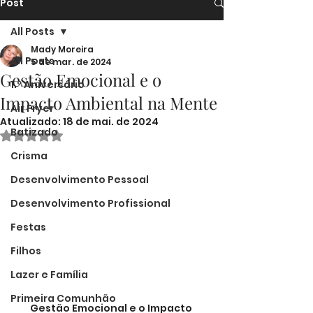
Post
All Posts
Mady Moreira
All Posts
5 de mar. de 2024
Gestão Emocional e o
1.º Aniversário
Impacto Ambiental na Mente
Air Fryer
Atualizado:
18 de mai. de 2024
Batizado
Avaliado com NaN de 5 estrelas.
Crisma
Desenvolvimento Pessoal
Desenvolvimento Profissional
Festas
Filhos
Lazer e Família
Primeira Comunhão
Gestão Emocional e o Impacto 