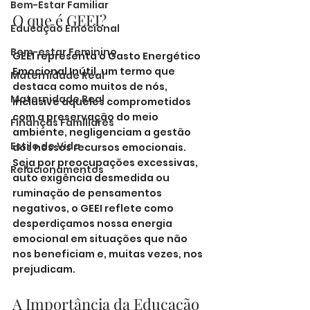
Bem-Estar Familiar
O que é GEEI?
Educação Emocional
Bem-estar Feminino
GEEI representa o Gasto Energético 
Emocional Inútil, um termo que 
Maternidade Real
destaca como muitos de nós, 
Maternidade Real
inclusive aqueles comprometidos 
com a preservação do meio 
Finanças Familiares
ambiente, negligenciam a gestão 
Estilo de Vida
dos nossos recursos emocionais. 
Seja por preocupações excessivas, 
Relacionamentos
auto exigência desmedida ou 
ruminação de pensamentos 
negativos, o GEEI reflete como 
desperdiçamos nossa energia 
emocional em situações que não 
nos beneficiam e, muitas vezes, nos 
prejudicam.
A Importância da Educação 