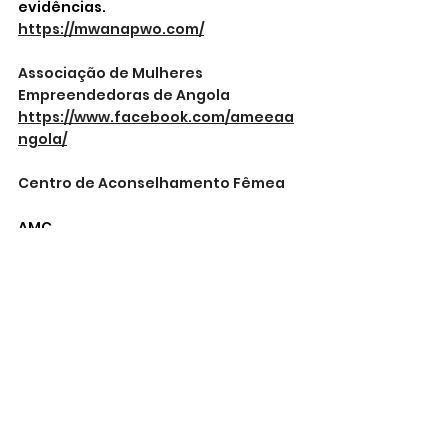
evidências.
https://mwanapwo.com/
Associação de Mulheres 
Empreendedoras de Angola
https://www.facebook.com/ameeaa
ngola/
Centro de Aconselhamento Fêmea
AMC
Organização Não Governamental, 
social, humanitária e de 
desenvolvimento, mulheres e 
crianças em condições de 
vulnerabilidade.
https://www.facebook.com/mulhercr
ianca/
Associação de Jovens Mulheres 
Empoderadas 