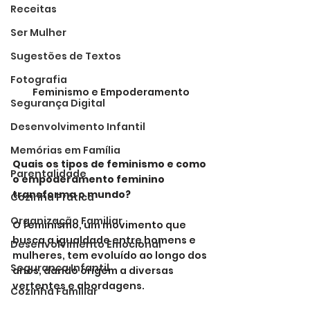
Receitas
Ser Mulher
Sugestões de Textos
Fotografia
Feminismo e Empoderamento
Segurança Digital
Desenvolvimento Infantil
Memórias em Família
Quais os tipos de feminismo e como 
Parentalidade
o empoderamento feminino 
transforma o mundo?
Cozinha Prática
Organização Familiar
O feminismo, um movimento que 
busca a igualdade entre homens e 
Desenvolvimento Emocional
mulheres, tem evoluído ao longo dos 
Segurança Infantil
anos, dando origem a diversas 
vertentes e abordagens. 
Cozinha Familiar