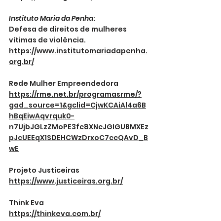
Instituto Maria da Penha
: 
Defesa de direitos de mulheres 
vítimas de violência.
https://www.institutomariadapenha.
org.br/
Rede Mulher Empreendedora
https://rme.net.br/programasrme/?
gad_source=1&gclid=CjwKCAiAl4a6B
hBqEiwAqvrquk0-
n7UjbJGLzZMoPE3fc8XNcJGIGUBMXEz
pJcUEEqX1SDEHCWzDrxoC7ccQAvD_B
wE
Projeto Justiceiras
https://www.justiceiras.org.br/
Think Eva
https://thinkeva.com.br/