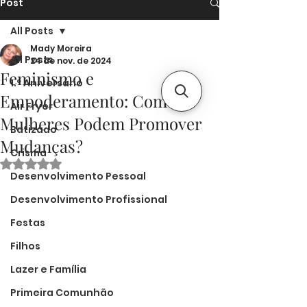
Post
All Posts
Mady Moreira
All Posts
24 de nov. de 2024
Feminismo e
1.º Aniversário
Empoderamento: Como as
Air Fryer
Mulheres Podem Promover
Batizado
Mudanças?
Crisma
Avaliado com NaN de 5 estrelas.
Desenvolvimento Pessoal
Desenvolvimento Profissional
Festas
Filhos
Lazer e Família
Primeira Comunhão