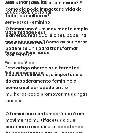
Bem-Estar Familiar
Mas afinal, o que é o feminismo? E 
como ele pode impactar a vida de 
Educação Emocional
todas as mulheres?
Bem-estar Feminino
O feminismo é um movimento amplo 
Maternidade Real
e diverso, mas qual é o seu papel na 
sociedade atual? Como as mulheres 
Maternidade Real
podem se unir para transformar 
Finanças Familiares
realidades? 
Estilo de Vida
Este artigo aborda os diferentes 
Relacionamentos
tipos de feminismo, a importância 
do empoderamento feminino e 
como a solidariedade entre 
mulheres pode promover mudanças 
sociais.
O feminismo contemporâneo é um 
movimento multifacetado que 
continua a evoluir e se adaptando 