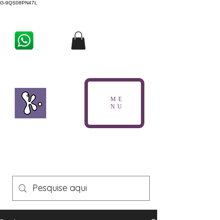
G-9QS08PN47L
ME
NU