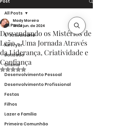
Post
All Posts
Mady Moreira
All Posts
10 de jun. de 2024
Desvendando os Mistérios de
1.º Aniversário
Leão - Uma Jornada Através
Air Fryer
da Liderança, Criatividade e
Batizado
Confiança
Crisma
Avaliado com NaN de 5 estrelas.
Desenvolvimento Pessoal
Desenvolvimento Profissional
Festas
Filhos
Lazer e Família
Primeira Comunhão