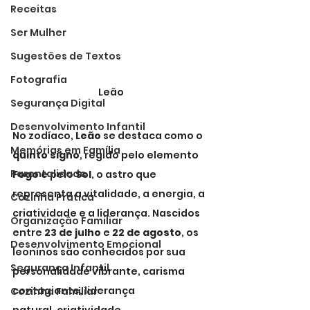
Receitas
Ser Mulher
Sugestões de Textos
Fotografia
Leão
Segurança Digital
Desenvolvimento Infantil
No zodíaco, 
Leão
 se destaca como o 
Memórias em Família
quinto signo
, regido pelo elemento 
Parentalidade
Fogo
 e pelo 
Sol
, o astro que 
representa a vitalidade, a energia, a 
Cozinha Prática
criatividade e a liderança. Nascidos 
Organização Familiar
entre 
23 de julho
 e 
22 de agosto
, os 
Desenvolvimento Emocional
leoninos são conhecidos por sua 
Segurança Infantil
personalidade vibrante, carisma 
contagiante, liderança 
Cozinha Familiar