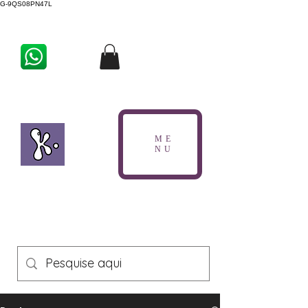
G-9QS08PN47L
ME
NU