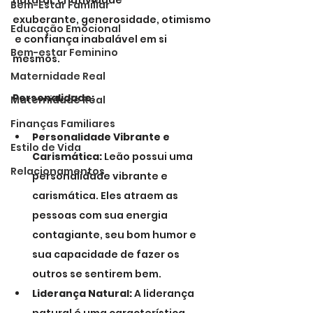
natural, criatividade 
Bem-Estar Familiar
exuberante, generosidade, otimismo
Educação Emocional
 e confiança inabalável em si 
Bem-estar Feminino
mesmos.
Maternidade Real
Personalidade:
Maternidade Real
Finanças Familiares
Personalidade Vibrante e 
Estilo de Vida
Carismática:
 Leão possui uma 
Relacionamentos
personalidade vibrante e 
carismática. Eles atraem as 
pessoas com sua energia 
contagiante, seu bom humor e 
sua capacidade de fazer os 
outros se sentirem bem.
Liderança Natural:
 A liderança 