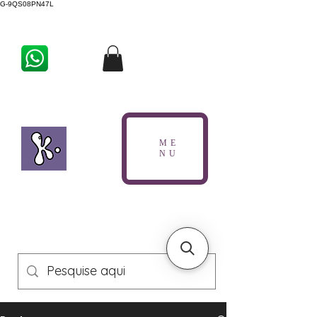
G-9QS08PN47L
ME
NU