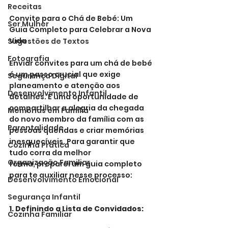
Receitas
Convite para o Chá de Bebé: Um 
Ser Mulher
Guia Completo para Celebrar a Nova 
Vida
Sugestões de Textos
Fotografia
Enviar convites para um chá de bebé 
é um passo crucial que exige 
Segurança Digital
planeamento e atenção aos 
Desenvolvimento Infantil
detalhes. É uma oportunidade de 
compartilhar a alegria da chegada 
Memórias em Família
do novo membro da família com as 
Parentalidade
pessoas queridas e criar memórias 
inesquecíveis. Para garantir que 
Cozinha Prática
tudo corra da melhor 
Organização Familiar
forma, preparei um guia completo 
para te auxiliar nesse processo:
Desenvolvimento Emocional
Segurança Infantil
1. Definindo a Lista de Convidados:
Cozinha Familiar