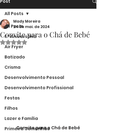
Post
All Posts
Mady Moreira
All Posts
24 de mai. de 2024
Convite para o Chá de Bebé
1.º Aniversário
Avaliado com NaN de 5 estrelas.
Air Fryer
Batizado
Crisma
Desenvolvimento Pessoal
Desenvolvimento Profissional
Festas
Filhos
Lazer e Família
Convite para o Chá de Bebé
Primeira Comunhão