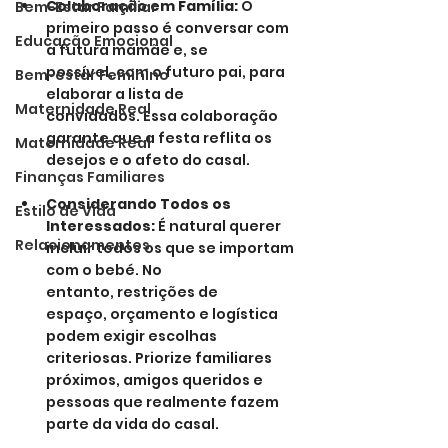
Colaboração em Família:
 O 
Bem-Estar Familiar
primeiro passo é conversar com 
Educação Emocional
a futura mamãe e, se 
possível, com o futuro pai, para 
Bem-estar Feminino
elaborar a lista de 
Maternidade Real
convidados. Essa colaboração 
garante que a festa reflita os 
Maternidade Real
desejos e o afeto do casal.
Finanças Familiares
Considerando Todos os 
Estilo de Vida
Interessados:
 É natural querer 
Relacionamentos
incluir todos os que se importam 
com o bebé. No 
entanto, restrições de 
espaço, orçamento e logística 
podem exigir escolhas 
criteriosas. Priorize familiares 
próximos, amigos queridos e 
pessoas que realmente fazem 
parte da vida do casal.