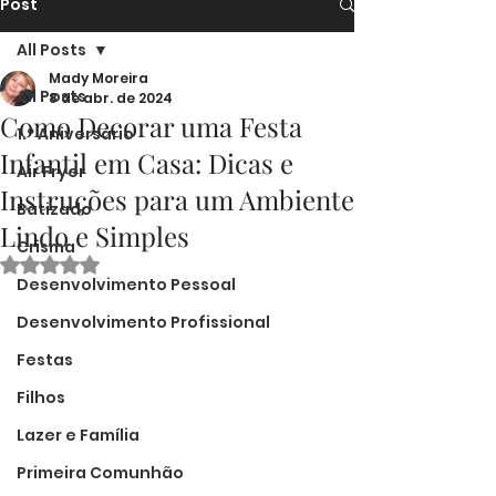
Post
All Posts
Mady Moreira
All Posts
8 de abr. de 2024
Como Decorar uma Festa
1.º Aniversário
Infantil em Casa: Dicas e
Air Fryer
Instruções para um Ambiente
Batizado
Lindo e Simples
Crisma
Avaliado com NaN de 5 estrelas.
Desenvolvimento Pessoal
Desenvolvimento Profissional
Festas
Filhos
Lazer e Família
Primeira Comunhão