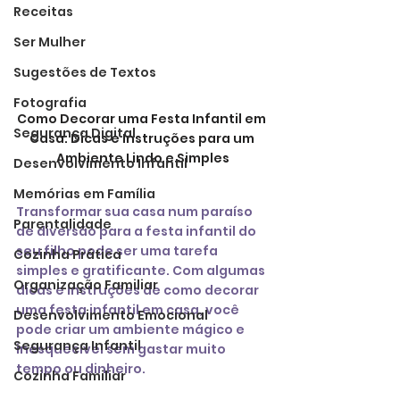
Receitas
Ser Mulher
Sugestões de Textos
Fotografia
Como Decorar uma Festa Infantil em 
Segurança Digital
Casa: Dicas e Instruções para um 
Ambiente Lindo e Simples
Desenvolvimento Infantil
Memórias em Família
Transformar sua casa num paraíso 
Parentalidade
de diversão para a festa infantil do 
seu filho pode ser uma tarefa 
Cozinha Prática
simples e gratificante. Com algumas 
Organização Familiar
dicas e instruções de como decorar 
uma festa infantil em casa, você 
Desenvolvimento Emocional
pode criar um ambiente mágico e 
Segurança Infantil
inesquecível sem gastar muito 
tempo ou dinheiro.
Cozinha Familiar