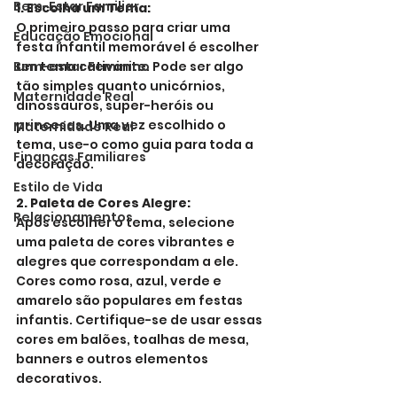
Bem-Estar Familiar
1. Escolha um Tema:
O primeiro passo para criar uma 
Educação Emocional
festa infantil memorável é escolher 
Bem-estar Feminino
um tema cativante. Pode ser algo 
tão simples quanto unicórnios, 
Maternidade Real
dinossauros, super-heróis ou 
princesas. Uma vez escolhido o 
Maternidade Real
tema, use-o como guia para toda a 
Finanças Familiares
decoração.
Estilo de Vida
2. Paleta de Cores Alegre:
Relacionamentos
Após escolher o tema, selecione 
uma paleta de cores vibrantes e 
alegres que correspondam a ele. 
Cores como rosa, azul, verde e 
amarelo são populares em festas 
infantis. Certifique-se de usar essas 
cores em balões, toalhas de mesa, 
banners e outros elementos 
decorativos.