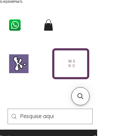
G-9QS08PN47L
ME
NU