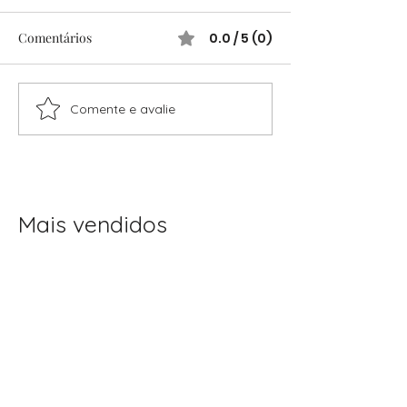
Comentários
0.0 / 5 (0)
Comente e avalie
Festas Infantis Raiz: Ideias
Festas infantis: 
Simples e Cheias de
completo para o
Encanto
sem stress
Mais vendidos