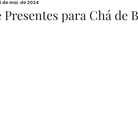
6 de mai. de 2024
nal
Festas
Filhos
Lazer e Família
Prim
e Presentes para Chá de 
N de 5 estrelas.
Sugestões de Textos
Fotografia
Segurança D
Memórias em Família
Parentalidade
Cozin
Desenvolvimento Emocional
Segurança Infantil
ucação Emocional
Bem-estar Feminino
Mater
nças Familiares
Estilo de Vida