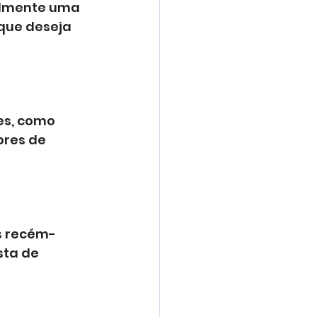
almente uma 
que deseja 
es, como 
ores de 
s recém-
sta de 