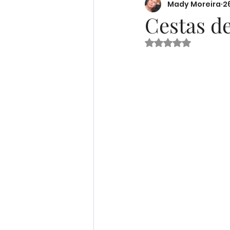
Mady Moreira
2
Desenvolvimento Profissio
Cestas d
Avaliado com Na
Receitas
Ser Mulher
Desenvolvimento Infantil
Organização Familiar
Bem-Estar Familiar
Ed
Maternidade Real
Fina