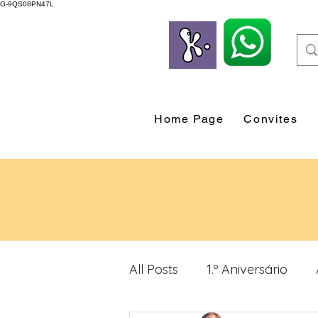
G-9QS08PN47L
Home Page
Convites
All Posts
1.º Aniversário