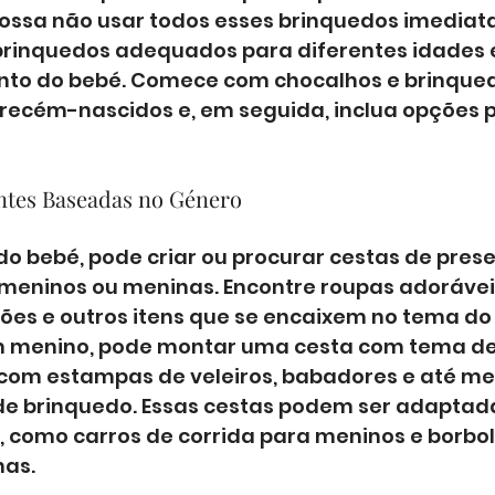
ssa não usar todos esses brinquedos imediat
brinquedos adequados para diferentes idades e
nto do bebé. Comece com chocalhos e brinqued
ecém-nascidos e, em seguida, inclua opções p
entes Baseadas no Género
do bebé, pode criar ou procurar cestas de prese
 meninos ou meninas. Encontre roupas adoráveis
ões e outros itens que se encaixem no tema do 
 menino, pode montar uma cesta com tema de v
 com estampas de veleiros, babadores e até m
de brinquedo. Essas cestas podem ser adaptad
, como carros de corrida para meninos e borbol
nas.