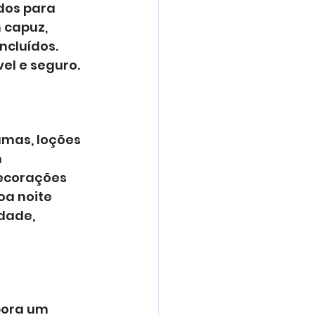
dos para 
 capuz, 
cluídos. 
el e seguro.
amas, loções 
 
ecorações 
a noite 
dade, 
bora um 