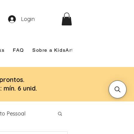
Login
ks
FAQ
Sobre a KidsArt
Sobre Mim
Nosso
prontos.
 mín. 6 unid.
to Pessoal