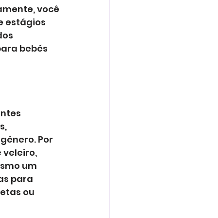
amente, você 
 estágios 
os 
ara bebés 
ntes 
, 
género. Por 
eleiro, 
esmo um 
as para 
etas ou 