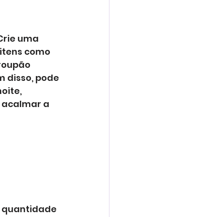
rie uma 
 itens como 
roupão 
 disso, pode 
oite, 
 acalmar a 
 quantidade 