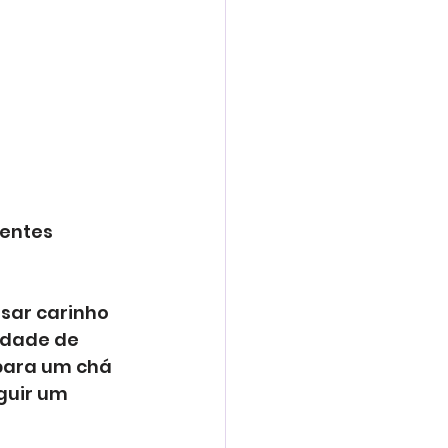
entes 
sar carinho 
edade de 
para um chá 
guir um 