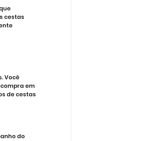
que 
s cestas 
ente 
. Você 
 compra em 
os de cestas 
banho do 