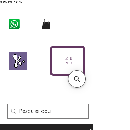
G-9QS08PN47L
ME
NU