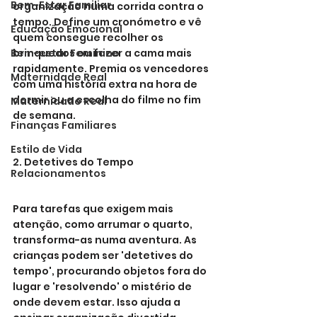
Bem-Estar Familiar
organização numa corrida contra o 
tempo. Define um cronómetro e vê 
Educação Emocional
quem consegue recolher os 
Bem-estar Feminino
brinquedos ou fazer a cama mais 
rapidamente. Premia os vencedores 
Maternidade Real
com uma história extra na hora de 
dormir ou a escolha do filme no fim 
Maternidade Real
de semana.
Finanças Familiares
Estilo de Vida
2. Detetives do Tempo
Relacionamentos
Para tarefas que exigem mais 
atenção, como arrumar o quarto, 
transforma-as numa aventura. As 
crianças podem ser 'detetives do 
tempo', procurando objetos fora do 
lugar e 'resolvendo' o mistério de 
onde devem estar. Isso ajuda a 