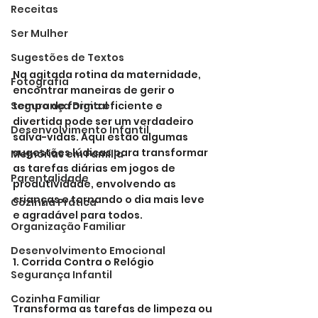
Receitas
Ser Mulher
Sugestões de Textos
Na agitada rotina da maternidade, 
Fotografia
encontrar maneiras de gerir o 
Segurança Digital
tempo de forma eficiente e 
divertida pode ser um verdadeiro 
Desenvolvimento Infantil
salva-vidas. Aqui estão algumas 
sugestões lúdicas para transformar 
Memórias em Família
as tarefas diárias em jogos de 
Parentalidade
produtividade, envolvendo as 
crianças e tornando o dia mais leve 
Cozinha Prática
e agradável para todos.
Organização Familiar
Desenvolvimento Emocional
1. Corrida Contra o Relógio
Segurança Infantil
Cozinha Familiar
Transforma as tarefas de limpeza ou 