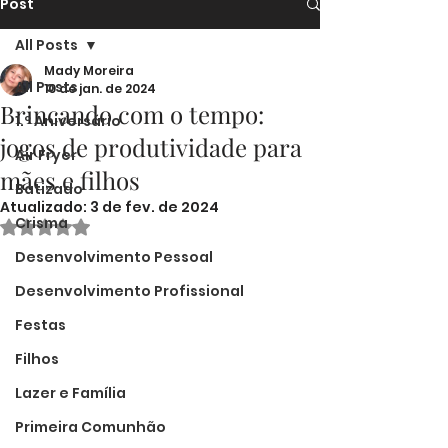
Post
All Posts
Mady Moreira
All Posts
10 de jan. de 2024
Brincando com o tempo:
1.º Aniversário
jogos de produtividade para
Air Fryer
mães e filhos
Batizado
Atualizado:
3 de fev. de 2024
Crisma
Avaliado com NaN de 5 estrelas.
Desenvolvimento Pessoal
Desenvolvimento Profissional
Festas
Filhos
Lazer e Família
Primeira Comunhão