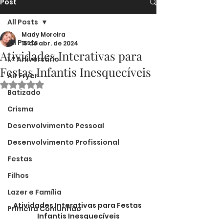
Post
All Posts
Mady Moreira
All Posts
15 de abr. de 2024
Atividades Interativas para
1.º Aniversário
Festas Infantis Inesquecíveis
Air Fryer
Avaliado com NaN de 5 estrelas.
Batizado
Crisma
Desenvolvimento Pessoal
Desenvolvimento Profissional
Festas
Filhos
Lazer e Família
Atividades Interativas para Festas 
Primeira Comunhão
Infantis Inesquecíveis