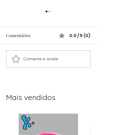
Comentários
0.0 / 5 (0)
Comente e avalie
Festas Infantis Raiz: Ideias
Festas infantis: 
Simples e Cheias de
completo para o
Encanto
sem stress
Mais vendidos