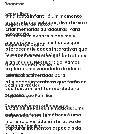
Receitas
Ser Mulher
Uma festa infantil é um momento 
especial para celebrar, divertir-se e 
Sugestões de Textos
criar memórias duradouras. Para 
Fotografia
tornar esse evento ainda mais 
memorável, nada melhor do que 
Segurança Digital
oferecer atividades interativas que 
Desenvolvimento Infantil
mantenham as crianças entretidas 
e animadas. Neste artigo, vamos 
Memórias em Família
explorar uma variedade de ideias 
Parentalidade
criativas e divertidas para 
atividades interativas que farão da 
Cozinha Prática
sua festa infantil um verdadeiro 
sucesso.
Organização Familiar
Desenvolvimento Emocional
1. Cabine de Fotos Temáticas:
 Uma 
cabine de fotos temáticas é uma 
Segurança Infantil
maneira divertida e interativa de 
Cozinha Familiar
capturar momentos especiais da 