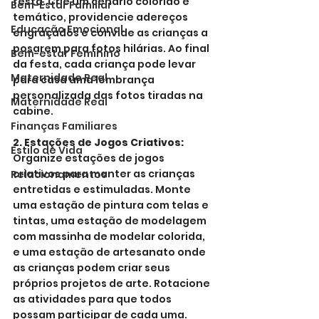
festa. Crie um cenário colorido e 
Bem-Estar Familiar
temático, providencie adereços 
Educação Emocional
engraçados e convide as crianças a 
posarem para fotos hilárias. Ao final 
Bem-estar Feminino
da festa, cada criança pode levar 
Maternidade Real
para casa uma lembrança 
personalizada das fotos tiradas na 
Maternidade Real
cabine.
Finanças Familiares
2. Estações de Jogos Criativos:
Estilo de Vida
Organize estações de jogos 
criativos para manter as crianças 
Relacionamentos
entretidas e estimuladas. Monte 
uma estação de pintura com telas e 
tintas, uma estação de modelagem 
com massinha de modelar colorida, 
e uma estação de artesanato onde 
as crianças podem criar seus 
próprios projetos de arte. Rotacione 
as atividades para que todos 
possam participar de cada uma.