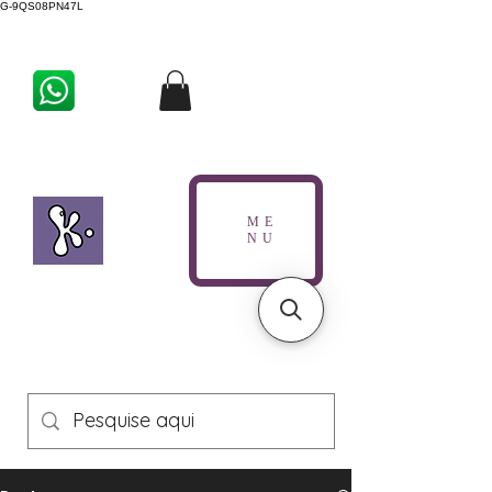
G-9QS08PN47L
ME
NU