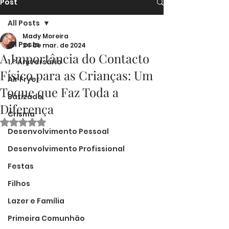
Post
All Posts
Mady Moreira
All Posts
24 de mar. de 2024
A Importância do Contacto
1.º Aniversário
Físico para as Crianças: Um
Air Fryer
Toque que Faz Toda a
Batizado
Diferença
Crisma
Avaliado com NaN de 5 estrelas.
Desenvolvimento Pessoal
Desenvolvimento Profissional
Festas
Filhos
Lazer e Família
Primeira Comunhão