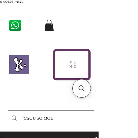
G-9QS08PN47L
ME
NU