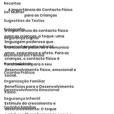
Receitas
A Importância do Contacto Físico 
Ser Mulher
para as Crianças
Sugestões de Textos
Fotografia
A importância do contacto físico 
para as crianças, o toque: uma 
Segurança Digital
linguagem poderosa que 
Desenvolvimento Infantil
transcende palavras e comunica 
amor, segurança e afeto. Para as 
Memórias em Família
crianças, o contacto físico é 
Parentalidade
fundamental para o seu 
desenvolvimento físico, emocional e 
Cozinha Prática
social.
Organização Familiar
Benefícios para o Desenvolvimento 
Desenvolvimento Emocional
Físico:
Segurança Infantil
Estímulo do crescimento e 
Cozinha Familiar
desenvolvimento: O toque 