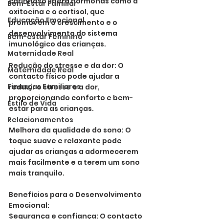
carinhoso libera hormonas como a 
Bem-Estar Familiar
oxitocina e o cortisol, que 
Educação Emocional
promovem o crescimento e o 
desenvolvimento do sistema 
Bem-estar Feminino
imunológico das crianças.
Maternidade Real
Redução do stresse e da dor: O 
Maternidade Real
contacto físico pode ajudar a 
Finanças Familiares
reduzir o stresse e a dor, 
proporcionando conforto e bem-
Estilo de Vida
estar para as crianças.
Relacionamentos
Melhora da qualidade do sono: O 
toque suave e relaxante pode 
ajudar as crianças a adormecerem 
mais facilmente e a terem um sono 
mais tranquilo.
Benefícios para o Desenvolvimento 
Emocional:
Segurança e confiança: O contacto 