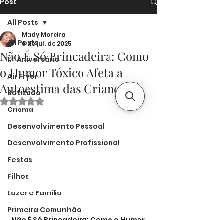
Post
All Posts
Mady Moreira
All Posts
6 de jul. de 2025
Não É Só Brincadeira: Como
1.º Aniversário
o Humor Tóxico Afeta a
Air Fryer
Autoestima das Crianças
Batizado
Avaliado com NaN de 5 estrelas.
Crisma
Desenvolvimento Pessoal
Desenvolvimento Profissional
Festas
Filhos
Lazer e Família
Primeira Comunhão
Não É Só Brincadeira: Como o Humor 