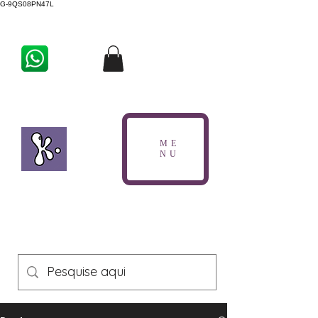
G-9QS08PN47L
ME
NU