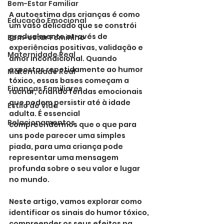
Bem-Estar Familiar
A autoestima das crianças é como 
Educação Emocional
um vaso delicado que se constrói 
gradualmente através de 
Bem-estar Feminino
experiências positivas, validação e 
Maternidade Real
amor incondicional. Quando 
expostas repetidamente ao humor 
Maternidade Real
tóxico, essas bases começam a 
Finanças Familiares
rachar, criando feridas emocionais 
que podem persistir até à idade 
Estilo de Vida
adulta. É essencial 
Relacionamentos
compreendermos que o que para 
uns pode parecer uma simples 
piada, para uma criança pode 
representar uma mensagem 
profunda sobre o seu valor e lugar 
no mundo.
Neste artigo, vamos explorar como 
identificar os sinais do humor tóxico, 
compreender os seus efeitos na 