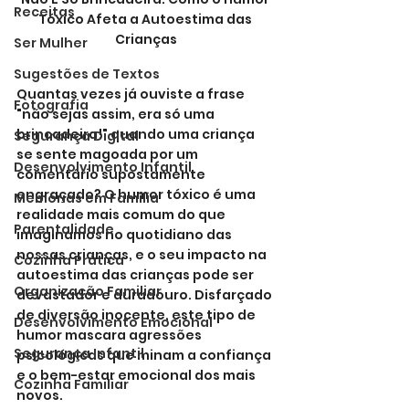
Receitas
Tóxico Afeta a Autoestima das 
Crianças
Ser Mulher
Sugestões de Textos
Quantas vezes já ouviste a frase 
Fotografia
"não sejas assim, era só uma 
brincadeira!" quando uma criança 
Segurança Digital
se sente magoada por um 
Desenvolvimento Infantil
comentário supostamente 
engraçado? O humor tóxico é uma 
Memórias em Família
realidade mais comum do que 
Parentalidade
imaginamos no quotidiano das 
nossas crianças, e o seu impacto na 
Cozinha Prática
autoestima das crianças pode ser 
Organização Familiar
devastador e duradouro. Disfarçado 
de diversão inocente, este tipo de 
Desenvolvimento Emocional
humor mascara agressões 
Segurança Infantil
psicológicas que minam a confiança 
e o bem-estar emocional dos mais 
Cozinha Familiar
novos.