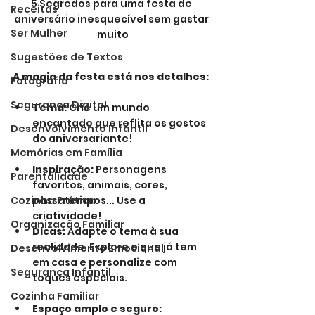
5 Segredos para uma festa de 
Receitas
aniversário inesquecível sem gastar 
Ser Mulher
muito
Sugestões de Textos
A magia da festa está nos detalhes:
Fotografia
Segurança Digital
Tema:
 Crie um mundo 
encantado que reflita os gostos 
Desenvolvimento Infantil
do aniversariante!
Memórias em Família
Inspiração:
 Personagens 
Parentalidade
favoritos, animais, cores, 
Cozinha Prática
passatempos... Use a 
criatividade!
Organização Familiar
Dicas:
 Adapte o tema à sua 
realidade. Explore o que já tem 
Desenvolvimento Emocional
em casa e personalize com 
Segurança Infantil
toques especiais.
Cozinha Familiar
Espaço amplo e seguro: