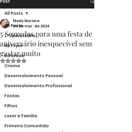
Post
All Posts
Mady Moreira
All Posts
30 de mar. de 2024
5 Segredos para uma festa de
1.º Aniversário
aniversário inesquecível sem
Air Fryer
gastar muito
Batizado
Avaliado com NaN de 5 estrelas.
Crisma
Desenvolvimento Pessoal
Desenvolvimento Profissional
Festas
Filhos
Lazer e Família
Primeira Comunhão