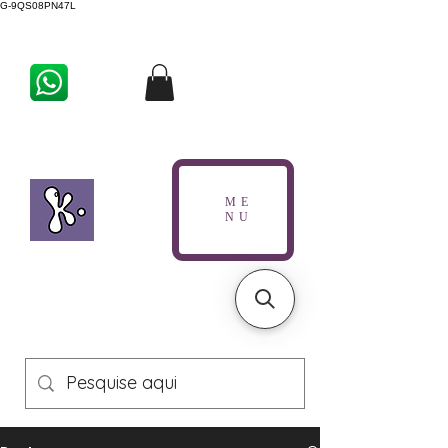
G-9QS08PN47L
ME
NU