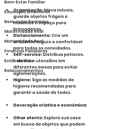
Bem-Estar Familiar
Organização:
 Mova móveis, 
Educação Emocional
guarde objetos frágeis e 
Bem-estar Feminino
maximize o espaço para 
brincadeiras.
Maternidade Real
Distanciamento:
 Crie um 
Maternidade Real
ambiente seguro e confortável 
para todos os convidados.
Finanças Familiares
Self-service:
 Distribua petiscos, 
Estilo de Vida
bebidas e utensílios em 
diferentes mesas para evitar 
Relacionamentos
aglomerações.
Higiene:
 Siga as medidas de 
higiene recomendadas para 
garantir a saúde de todos.
Decoração criativa e económica:
Olhar atento:
 Explore sua casa 
em busca de objetos que podem 