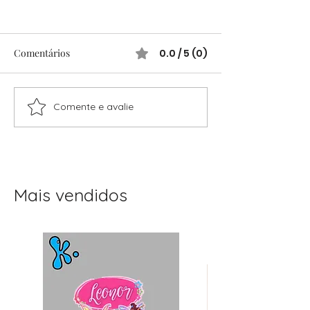
Comentários
0.0 / 5 (0)
Comente e avalie
Festas Infantis Raiz: Ideias
Festas infantis: 
Simples e Cheias de
completo para o
Encanto
sem stress
Mais vendidos