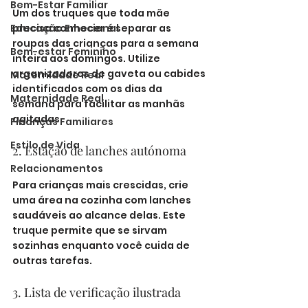
Bem-Estar Familiar
Um dos truques que toda mãe 
Educação Emocional
precisa conhecer é separar as 
roupas das crianças para a semana 
Bem-estar Feminino
inteira aos domingos. Utilize 
organizadores de gaveta ou cabides 
Maternidade Real
identificados com os dias da 
Maternidade Real
semana para facilitar as manhãs 
agitadas.
Finanças Familiares
Estilo de Vida
2. Estação de lanches autónoma
Relacionamentos
Para crianças mais crescidas, crie 
uma área na cozinha com lanches 
saudáveis ao alcance delas. Este 
truque permite que se sirvam 
sozinhas enquanto você cuida de 
outras tarefas.
3. Lista de verificação ilustrada