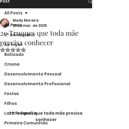
Post
All Posts
Mady Moreira
All Posts
31 de mar. de 2025
20 Truques que toda mãe
1.º Aniversário
precisa conhecer
Air Fryer
Avaliado com NaN de 5 estrelas.
Batizado
Crisma
Desenvolvimento Pessoal
Desenvolvimento Profissional
Festas
Filhos
Lazer e Família
20 Truques que toda mãe precisa 
conhecer
Primeira Comunhão