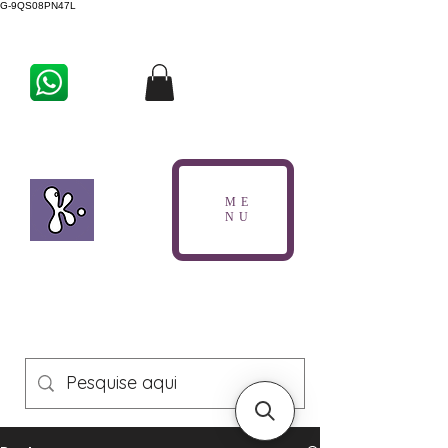
G-9QS08PN47L
ME
NU