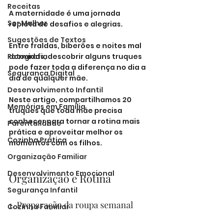
Receitas
A maternidade é uma jornada 
Ser Mulher
repleta de desafios e alegrias. 
Sugestões de Textos
Entre fraldas, biberões e noites mal 
Fotografia
dormidas, descobrir alguns truques 
pode fazer toda a diferença no dia a 
Segurança Digital
dia de qualquer mãe. 
Desenvolvimento Infantil
Neste artigo, compartilhamos 20 
Memórias em Família
truques que toda mãe precisa 
conhecer para tornar a rotina mais 
Parentalidade
prática e aproveitar melhor os 
Cozinha Prática
momentos com os filhos.
Organização Familiar
Desenvolvimento Emocional
Organização e Rotina
Segurança Infantil
1. Preparação da roupa semanal
Cozinha Familiar