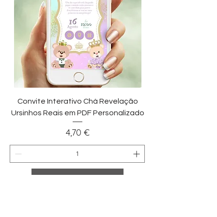
Convite Interativo Chá Revelação
Ursinhos Reais em PDF Personalizado
Preço
4,70 €
Adicionar ao carrinho