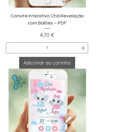
Convite Interativo Chá Revelação
com Balões – PDF
Preço
4,70 €
Adicionar ao carrinho