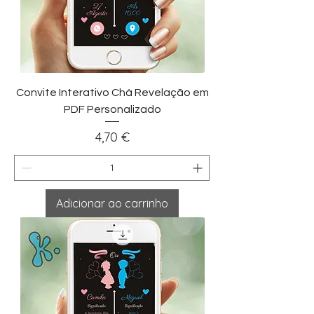
Convite Interativo Chá Revelação em
PDF Personalizado
Preço
4,70 €
Adicionar ao carrinho