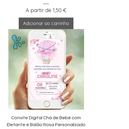
Preço promocional
A partir de
1,50 €
Adicionar ao carrinho
Convite Digital Chá de Bebé com
Elefante e Balão Rosa Personalizado