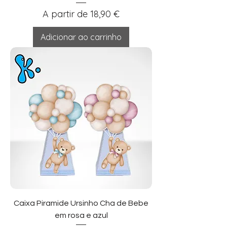
Preço promocional
A partir de
18,90 €
Adicionar ao carrinho
Caixa Piramide Ursinho Cha de Bebe
em rosa e azul