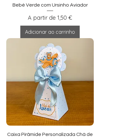
Bebé Verde com Ursinho Aviador
Preço promocional
A partir de
1,50 €
Adicionar ao carrinho
Caixa Pirâmide Personalizada Chá de