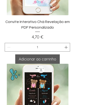
Convite Interativo Chá Revelação em
PDF Personalizado
Preço
4,70 €
Adicionar ao carrinho