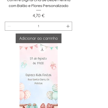
Convite Digital Chá de Bebé Menina
com Balão e Flores Personalizado
Preço
4,70 €
Adicionar ao carrinho