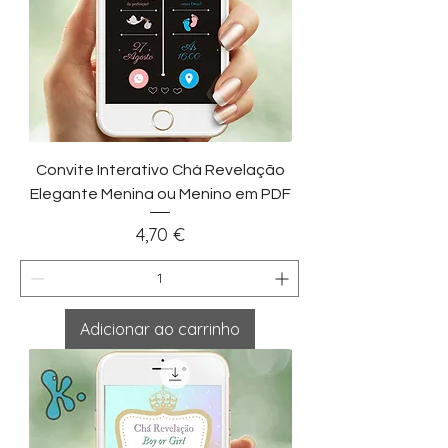
Convite Interativo Chá Revelação
Elegante Menina ou Menino em PDF
Preço
4,70 €
Adicionar ao carrinho