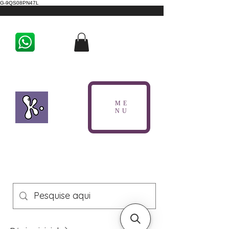
G-9QS08PN47L
ME
NU