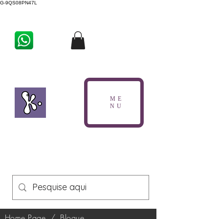
G-9QS08PN47L
ME
NU
Home Page
/
Blogue