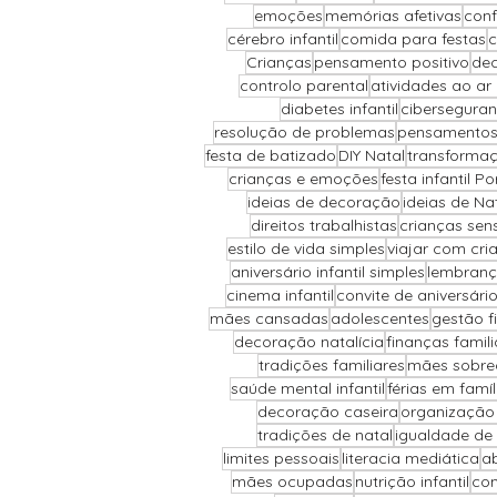
emoções
memórias afetivas
conf
cérebro infantil
comida para festas
c
Crianças
pensamento positivo
dec
controlo parental
atividades ao ar l
diabetes infantil
cibersegura
resolução de problemas
pensamentos
festa de batizado
DIY Natal
transforma
crianças e emoções
festa infantil Po
ideias de decoração
ideias de Na
direitos trabalhistas
crianças sens
estilo de vida simples
viajar com cri
aniversário infantil simples
lembranç
cinema infantil
convite de aniversári
mães cansadas
adolescentes
gestão f
decoração natalícia
finanças famili
tradições familiares
mães sobre
saúde mental infantil
férias em famíl
decoração caseira
organização
tradições de natal
igualdade de
limites pessoais
literacia mediática
ab
mães ocupadas
nutrição infantil
com