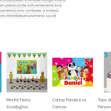
ocurados
tédio infantil
tecnologia infantil
sem plástico
mãe suficientemente boa
asamento
como combater a tristeza
ne infantil
desenvolvimento social
Visualização rápida
Visualização rápida
Visua
Mini Kit Festa
Cartaz Panda e os
Topo d
ScoobyDoo
Caricas
Person