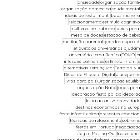
ansiedade
organização famili
organização doméstica
saúde mental
ideias de festa infantil
boas maneira
relacionamento
estímulo cognitivo
mulheres no trabalho
ideias para
mesa de doces
estação de bebi
mediação parental
guarda-roupa cá
etiqueta
os aniversários ajudam
aniversário tema Benfica
FOMO
le
infusões calmantes
estímulo infantil
alternativas sem açúcar
Terra do Nu
Dicas de Etiqueta Digital
planejamen
livros para pais
Organização
equilí
organização Natal
jogos para
decoração festa policial
decoraç
festa ao ar livre
convidado
destinos económicos na Euro
festa infantil calma
presentes emocion
técnicas de relaxamento
sobreme
festas em Portugal
negociação 
Joy of Missing Out
frases que