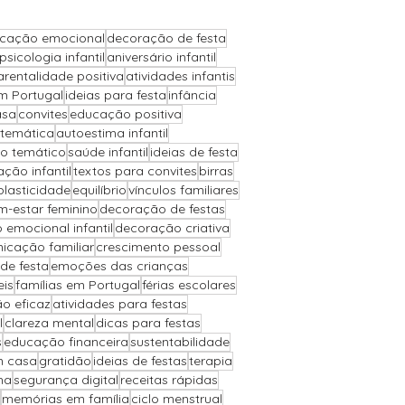
cação emocional
decoração de festa
psicologia infantil
aniversário infantil
igital
arentalidade positiva
atividades infantis
m Portugal
ideias para festa
infância
asa
convites
educação positiva
 temática
autoestima infantil
ha Prática
io temático
saúde infantil
ideias de festa
ção infantil
textos para convites
birras
plasticidade
equilíbrio
vínculos familiares
m-estar feminino
decoração de festas
Cozinha Familiar
 emocional infantil
decoração criativa
icação familiar
crescimento pessoal
de festa
emoções das crianças
nidade Real
eis
famílias em Portugal
férias escolares
o eficaz
atividades para festas
l
clareza mental
dicas para festas
s
educação financeira
sustentabilidade
m casa
gratidão
ideias de festas
terapia
ha
segurança digital
receitas rápidas
memórias em família
ciclo menstrual