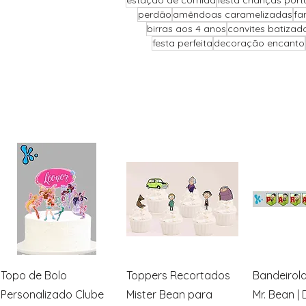
estação de comida
festa crianças port
perdão
amêndoas caramelizadas
fa
birras aos 4 anos
convites batizad
festa perfeita
decoração encanto
Visualização rápida
Visualização rápida
Visualiz
Topo de Bolo
Toppers Recortados
Bandeirol
Personalizado Clube
Mister Bean para
Mr. Bean |