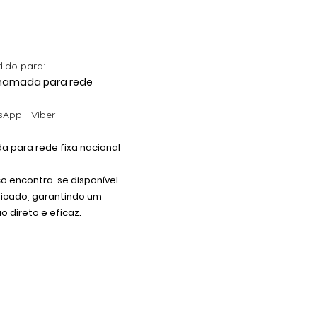
dido para:
 Chamada para rede
App - Viber
 para rede fixa nacional
co encontra-se disponível
dicado, garantindo um
 direto e eficaz.