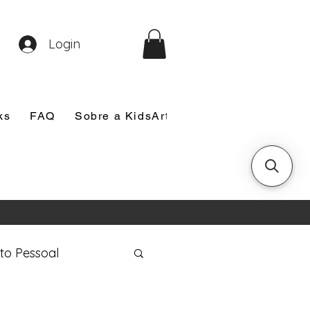
Login
ks
FAQ
Sobre a KidsArt
Sobre Mim
Nosso
to Pessoal
eira Comunhão