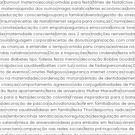
ar
burnout materno
escola
comidas para festa
filmes de Natal
crise
 materna
opinião dos outros
magia natalícia
férias económicas
brin
s
educação consciente
poupança familiar
diversão
gestão do stres
trauma
receitas de Natal
internet segura para crianças
Crisma
desa
 convites
educação com empatia
segurança emocional
brincar livre
das
maternidade consciente
birras aos 2 anos
tradições reinventada
psula
linguagem corporal
receitas de donuts
organização com cria
 as crianças a entender o tempo
comida para crianças
estresse n
ndas natalinas
sintomas
Dicas e Inspirações
festa cinderela
festa inf
sinais diabetes tipo 1
ideias festa menino
decoração Bobbie Goods
nca
páscoa saudável
balões com luz
contos de fadas
personalizaçã
to de eventos
Convites Religiosos
segurança internet crianças
roup
brio na maternidade
coordenação motora
sentido de identidade
mem
 crianças
comportamento agressivo
vida conjugal
atividades de P
ão festa apartamento
festa de aniversário Mulher-Maravilha
tomada
s para a festa
decoração colorida
Frases inspiradoras para o bat
pa
decoração de páscoa
autovalorização
fé em família
bolos de ani
ais
rotina saudável
ideias em família
festa Thor
desportos radicais
m
sas
lembrancinhas temáticas
autorregulação
desregulação emociona
salarial
mesa de aniversário
ideias para embalar em festas
carreir
 conectam
comparação nas redes sociais
festa pré-nupcial
crise de