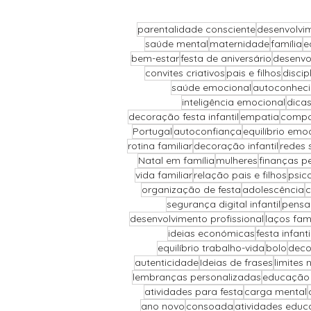
parentalidade consciente
desenvolvim
saúde mental
maternidade
família
e
Receitas
Ser Mulher
bem-estar
festa de aniversário
desenvo
convites criativos
pais e filhos
discip
saúde emocional
autoconhec
inteligência emocional
dicas
Desenvolvimento Infantil
decoração festa infantil
empatia
compor
Portugal
autoconfiança
equilíbrio emo
rotina familiar
decoração infantil
redes 
Natal em família
mulheres
finanças p
Organização Familiar
vida familiar
relação pais e filhos
psic
organização de festa
adolescência
c
segurança digital infantil
pensa
Bem-Estar Familiar
Ed
desenvolvimento profissional
laços fami
ideias económicas
festa infant
equilíbrio trabalho-vida
bolo
deco
autenticidade
Ideias de frases
limites 
Maternidade Real
Fina
lembranças personalizadas
educação 
atividades para festa
carga mental
ano novo
consoada
atividades educ