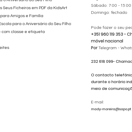
 o Aniversário do Seu Filho
​​Sábado: 7:00 - 13:00
os Seus Ficheiros em PDF da KidsArt
​Domingo: fechado
 para Amigos e Família
cola para o Aniversário do Seu Filho
Pode fazer o seu pe
e com classe e etiqueta
+351 960 119 353 -
móvel nacional
Por
Telegram -
Whats
eites
232 618
099
- Chamada
O contacto telefóni
durante o horário in
meio de comunicação
E-mail:
mady-moreira@sapo.pt