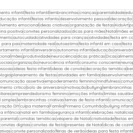
ento infantil
festa infantil
lembrancinhas
crianças
parentalidade
edu
ducação infantil
festas infantis
desenvolvimento pessoal
decoração
Sugestões de Textos
Fotografia
Segurança D
lvimento emocional
ideias criativas
organização de festas
KidsArt
p
lina positiva
convites personalizados
dicas para mães
Natal
mães e
imento
autocuidado
atividades para crianças
atividades
festa em c
 para pais
maternidade real
autoestima
festa infantil em casa
festa
Memórias em Família
Parentalidade
Cozin
tamento infantil
aniversário
autonomia infantil
educação
aniversár
cional
mães
produtividade
neurociência
dicas práticas
Dicas
alimenta
sociais
organização
neurociência infantil
consumo consciente
neuro
essoais
ideias festa infantil
ideias de convite
decoração temática
be
Desenvolvimento Emocional
Segurança Infantil
ologia
planeamento de festas
atividades em família
desenvolvimento
omunicação assertiva
empoderamento feminino
mindfulness
comun
mento crítico
bolo de aniversário
motivação
bullying
lembrancinhas 
ucação Emocional
Bem-estar Feminino
Mater
liares
empreendedorismo feminino
emoções infantis
limites saudáv
il simples
lembrancinhas criativas
temas de festa infantil
comunicaçã
ração DIY
culpa materna
Família
Primeira Comunhão
bullying infanti
na infância
natal em família
segurança infantil
celebrações natalícia
nças Familiares
Estilo de Vida
parental
comidas temáticas
véspera de Natal
criatividade
festas e
convites digitais
convites de festa
presentes de Natal
dicas de cozin
ativas
convite personalizado
férias de verão
ideias para festa infantil