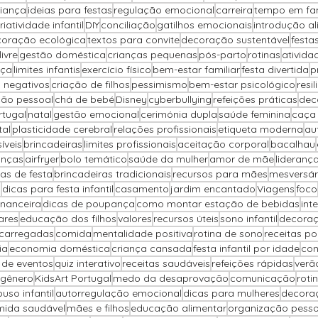
iança
ideias para festas
regulação emocional
carreira
tempo em fam
riatividade infantil
DIY
conciliação
gatilhos emocionais
introdução al
oração ecológica
textos para convite
decoração sustentável
festa
ivre
gestão doméstica
crianças pequenas
pós-parto
rotinas
ativida
nça
limites infantis
exercício físico
bem-estar familiar
festa divertida
p
 negativos
criação de filhos
pessimismo
bem-estar psicológico
resil
ção pessoal
chá de bebé
Disney
cyberbullying
refeições práticas
dec
rtugal
natal
gestão emocional
cerimónia dupla
saúde feminina
caça
tal
plasticidade cerebral
relações profissionais
etiqueta moderna
au
íveis
brincadeiras
limites profissionais
aceitação corporal
bacalhau
anças
airfryer
bolo temático
saúde da mulher
amor de mãe
lideranç
as de festa
brincadeiras tradicionais
recursos para mães
mesversár
o
dicas para festa infantil
casamento
jardim encantado
Viagens
foco
inanceira
dicas de poupança
como montar estação de bebidas
int
ares
educação dos filhos
valores
recursos úteis
sono infantil
decoraç
carregadas
comida
mentalidade positiva
rotina de sono
receitas p
ia
economia doméstica
criança cansada
festa infantil por idade
con
 de eventos
quiz interativo
receitas saudáveis
refeições rápidas
verã
 gênero
KidsArt Portugal
medo da desaprovação
comunicação
rotin
uso infantil
autorregulação emocional
dicas para mulheres
decora
ida saudável
mães e filhos
educação alimentar
organização pesso