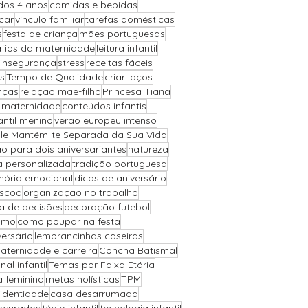
 dos 4 anos
comidas e bebidas
car
vínculo familiar
tarefas domésticas
s
festa de criança
mães portuguesas
fios da maternidade
leitura infantil
insegurança
stress
receitas fáceis
s
Tempo de Qualidade
criar laços
nças
relação mãe-filho
Princesa Tiana
a maternidade
conteúdos infantis
antil menino
verão europeu intenso
Ele Mantém-te Separada da Sua Vida
o para dois aniversariantes
natureza
a personalizada
tradição portuguesa
ória emocional
dicas de aniversário
áscoa
organização no trabalho
 de decisões
decoração futebol
ismo
como poupar na festa
versário
lembrancinhas caseiras
aternidade e carreira
Concha Batismal
l infantil
Temas por Faixa Etária
a feminina
metas holísticas
TPM
 identidade
casa desarrumada