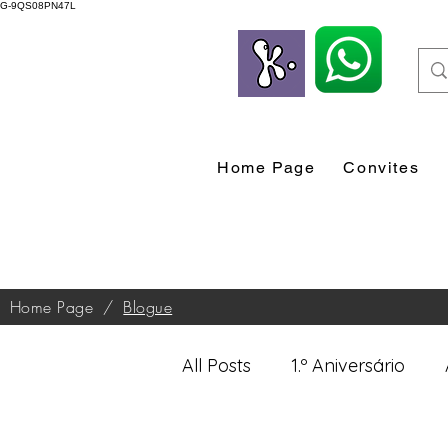
G-9QS08PN47L
Home Page
Convites
Home Page
/
Blogue
All Posts
1.º Aniversário
Desenvolvimento Profissio