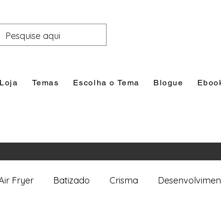
Loja
Temas
Escolha o Tema
Blogue
Eboo
Air Fryer
Batizado
Crisma
Desenvolvimen
nal
Festas
Filhos
Lazer e Família
Prim