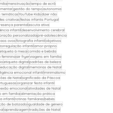
ília
menstruação
tempo de ecrã
imentar
gestão do tempo
autonomia
s temáticas
YouTube Kids
dizer não
des criativas
festas infantis Portugal
resença parental
escuta ativa
iência infantil
desenvolvimento cerebral
oração personalizada
pré-adolescência
 aos ovos
fotografia infantil
objetivos
torregulação infantil
amor-próprio
etiqueta à mesa
comida e bebida
a feminina
air fryer
viagens em família
io
etiqueta digital
padrões de beleza
educação digital
memórias de Natal
eligência emocional infantil
minimalismo
ões de Natal
significado da Páscoa
ortuguesas
organizar festa infantil
exão emocional
atividades de Natal
o em família
alimentação prática
a infantil
rotinas familiares
bebés
ção de batizado
igualdade de género
al
aprendizagem
tradições de Natal