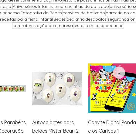
ugal
desenvolvimento cognitivo
festa de passarinhos
temas mais pr
ntasia.
Aniversários Infantis
lembrancinhas de batizado
aniversário 
o princesa
Fotografia de Bebés
convites de batizado
parceria no c
receitas para festa infantil
Bebés
pediatria
desabafos
segurança onli
confraternização de empresa
festas em casa pequena
ação rápida
Visualização rápida
Visualização rápida
as Parabéns
Autocolantes para
Convite Digital Panda
 Decoração
balões Mister Bean 2
e os Caricas 1