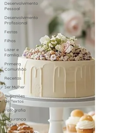
Desenvolvimento
Pessoal
Desenvolvimento
Profissional
Festas
Filhos
Lazer e
Família
Primeira
Comunhão
Receitas
Ser Mulher
Sugestões
de Textos
Fotografia
Segurança
Digital