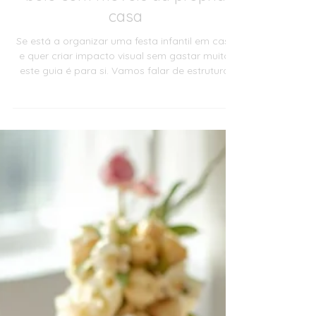
Festas
Como montar uma mesa de
bolo com móveis da própria
casa
Se está a organizar uma festa infantil em casa
e quer criar impacto visual sem gastar muito,
este guia é para si. Vamos falar de estrutura,
proporção, equilíbrio visual, truques de
elevação, erros comuns e ideias criativas
adaptadas à realidade portuguesa. No final,
terá clareza e confiança para montar uma
mesa de bolo bonita, funcional e memorável —
com o que já tem.