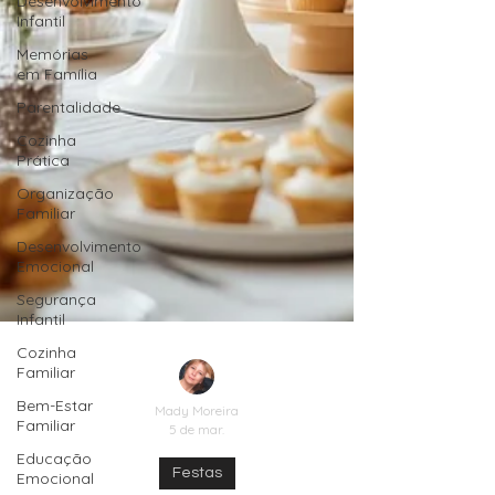
Desenvolvimento
Infantil
Memórias
em Família
Parentalidade
Cozinha
Prática
Organização
Familiar
Desenvolvimento
Emocional
Segurança
Infantil
Cozinha
Familiar
Bem-Estar
Familiar
Educação
Mady Moreira
Emocional
5 de mar.