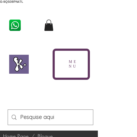
G-9QS08PN47L
ME
NU
Home Page
/
Blogue