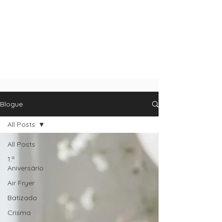
Blogue
All Posts
All Posts
1.º
Aniversário
Air Fryer
Batizado
Crisma