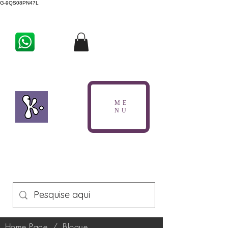
G-9QS08PN47L
ME
NU
Home Page
/
Blogue