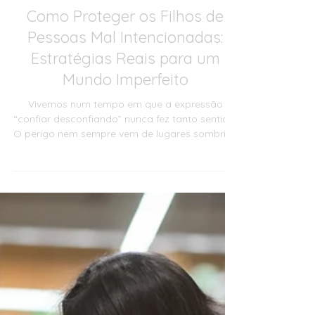
Mady Moreira
25 de out. de 2025
Filhos
Como Proteger os Filhos de
Pessoas Mal Intencionadas:
Estratégias Reais para um
Mundo Imperfeito
Vivemos num tempo em que a expressão
“confiar desconfiando” nunca fez tanto sentido.
O perigo nem sempre vem de lugares sombrios
— muitas vezes esconde-se atrás de sorrisos
simpáticos, familiares próximos ou pessoas
aparentemente inofensivas. Este artigo vai guiá-
lo passo a passo por estratégias práticas:
desde como construir confiança, identificar
sinais de alerta, estabelecer regras de
convivência, até como conversar sobre o corpo