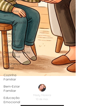
Infantil
Memórias
em Família
Parentalidade
Cozinha
Prática
Organização
Familiar
Desenvolvimento
Emocional
Segurança
Infantil
Cozinha
Familiar
Bem-Estar
Familiar
Educação
Emocional