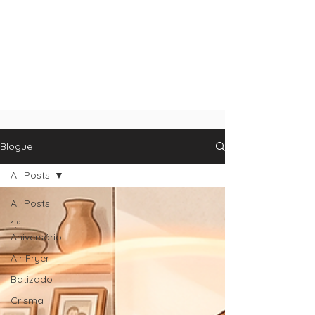
Blogue
All Posts
All Posts
1.º
Aniversário
Air Fryer
Batizado
Crisma