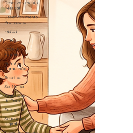
Desenvolvimento
Pessoal
Desenvolvimento
Profissional
Festas
Filhos
Lazer e
Família
Primeira
Comunhão
Receitas
Ser Mulher
Sugestões
de Textos
Fotografia
Segurança
Digital
Desenvolvimento