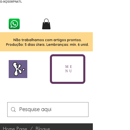
G-9QS08PN47L
Não trabalhamos com artigos prontos.
Produção: 5 dias úteis. Lembranças: mín. 6 unid.
ME
NU
Home Page
/
Blogue