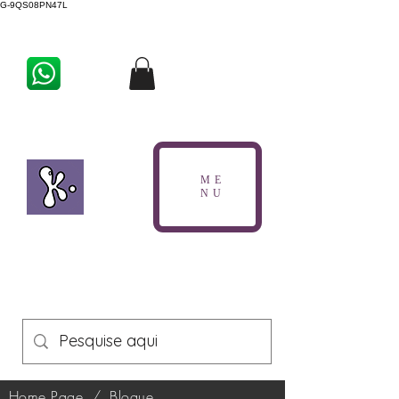
G-9QS08PN47L
ME
NU
Home Page
/
Blogue