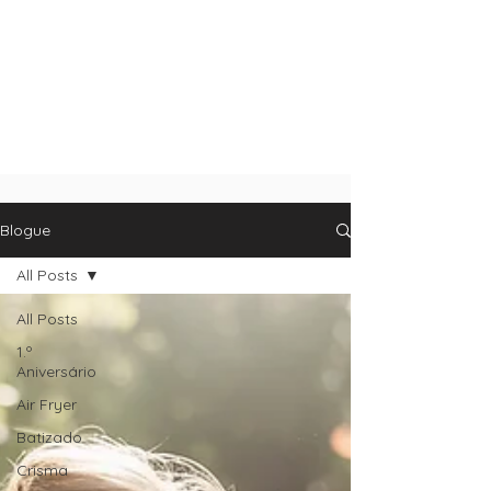
Blogue
All Posts
All Posts
1.º
Aniversário
Air Fryer
Batizado
Crisma