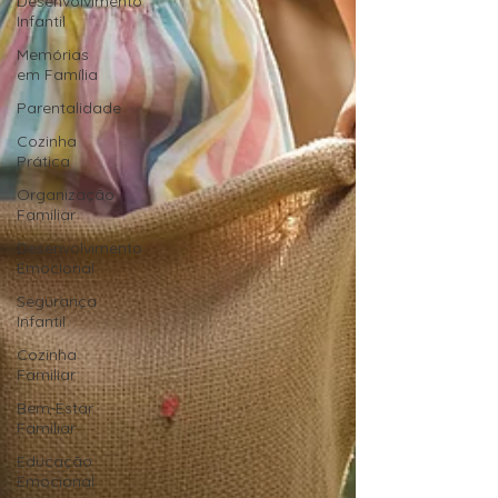
Desenvolvimento
Infantil
Memórias
em Família
Parentalidade
Cozinha
Prática
Organização
Familiar
Desenvolvimento
Emocional
Segurança
Infantil
Cozinha
Familiar
Bem-Estar
Familiar
Educação
Emocional