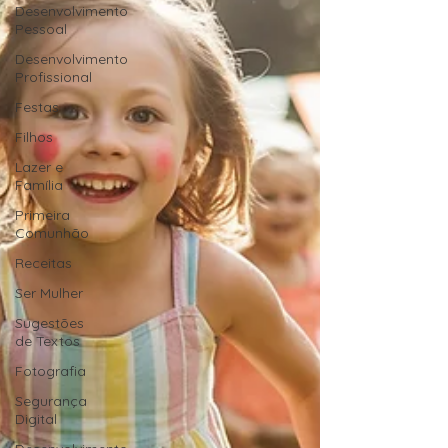
Desenvolvimento
Pessoal
Desenvolvimento
Profissional
Festas
Filhos
Lazer e
Família
Primeira
Comunhão
Receitas
Ser Mulher
Sugestões
de Textos
Fotografia
Segurança
Digital