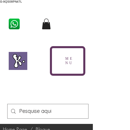
G-9QS08PN47L
ME
NU
Home Page
/
Blogue