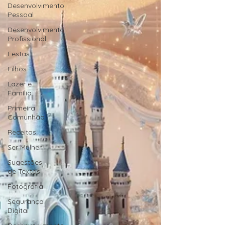
Desenvolvimento
Pessoal
Desenvolvimento
Profissional
Festas
Filhos
Lazer e
Família
Primeira
Comunhão
Receitas
Ser Mulher
Sugestões
de Textos
Fotografia
Segurança
Digital