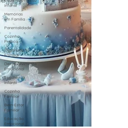
Desenvolvimento
Infantil
Memórias
em Família
Parentalidade
Cozinha
Prática
Organização
Familiar
Desenvolvimento
Emocional
Segurança
Infantil
Cozinha
Familiar
Bem-Estar
Familiar
Educação
Emocional