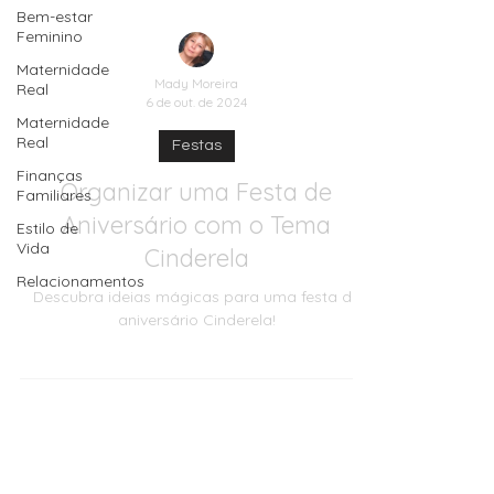
Bem-estar
Feminino
Maternidade
Real
Maternidade
Mady Moreira
Real
6 de out. de 2024
Finanças
Familiares
Festas
Estilo de
Organizar uma Festa de
Vida
Aniversário com o Tema
Relacionamentos
Cinderela
Descubra ideias mágicas para uma festa de
aniversário Cinderela!