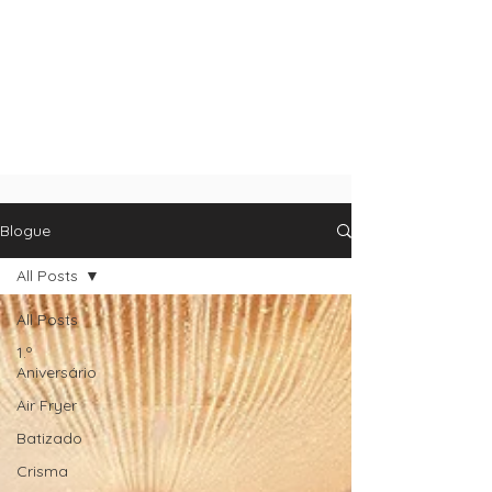
Blogue
All Posts
All Posts
1.º
Aniversário
Air Fryer
Batizado
Crisma