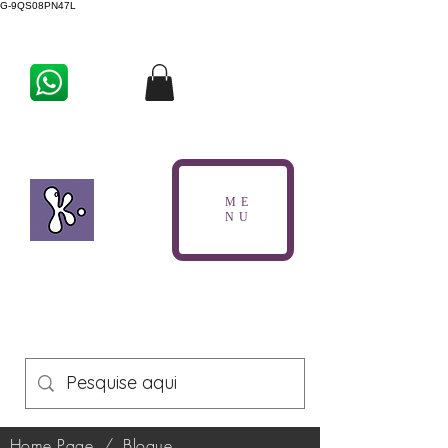
G-9QS08PN47L
ME
NU
Home Page
/
Blogue