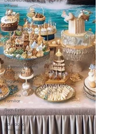
Desenvolvimento
Infantil
Memórias
em Família
Parentalidade
Cozinha
Prática
Organização
Familiar
Desenvolvimento
Emocional
Segurança
Infantil
Cozinha
Familiar
Bem-Estar
Familiar
Educação
Emocional