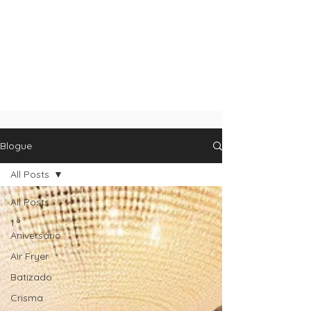
Blogue
All Posts
All Posts
1.º
Aniversário
Air Fryer
Batizado
Crisma