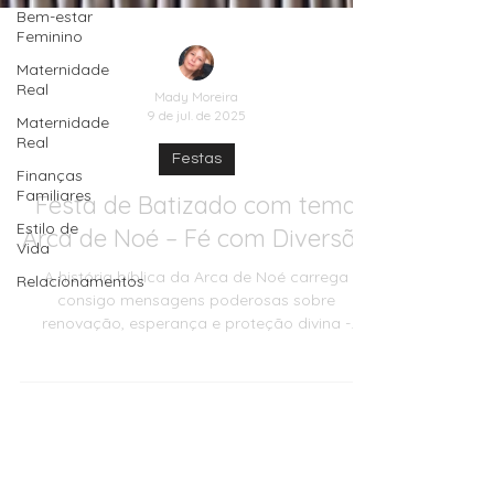
Bem-estar
Feminino
Maternidade
Real
Maternidade
Real
Finanças
Familiares
Estilo de
Mady Moreira
Vida
9 de jul. de 2025
Relacionamentos
Festas
Festa de Batizado com tema
Arca de Noé – Fé com Diversão
A história bíblica da Arca de Noé carrega
consigo mensagens poderosas sobre
renovação, esperança e proteção divina -
elementos que se alinham perfeitamente com o