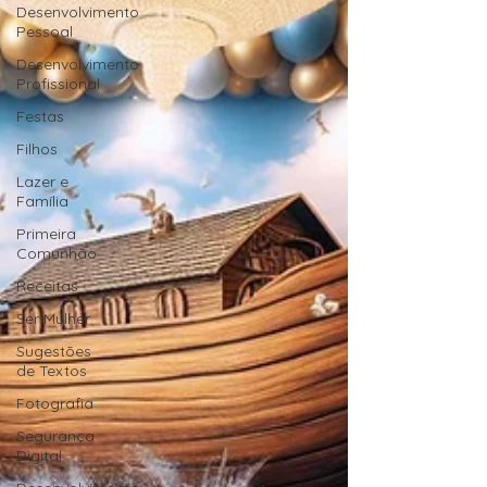
Desenvolvimento
Pessoal
Desenvolvimento
Profissional
Festas
Filhos
Lazer e
Família
Primeira
Comunhão
Receitas
Ser Mulher
Sugestões
de Textos
Fotografia
Segurança
Digital