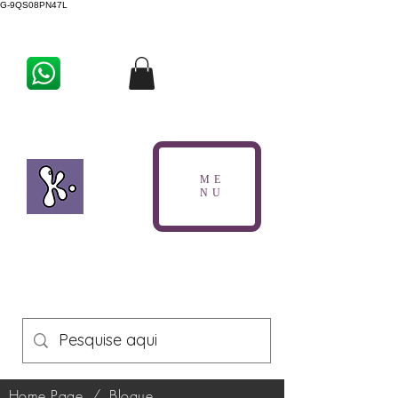
G-9QS08PN47L
ME
NU
Home Page
/
Blogue