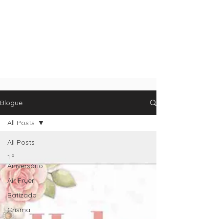
Blogue
All Posts
All Posts
1.º
Aniversário
Air Fryer
Batizado
Crisma