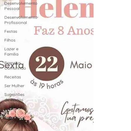
Desenvolvimento
Pessoal
Desenvolvimento
Profissional
Festas
Filhos
Lazer e
Família
Primeira
Comunhão
Receitas
Ser Mulher
Sugestões
de Textos
Fotografia
Segurança
Digital