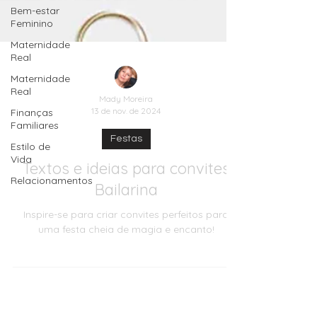
Bem-estar
Feminino
Maternidade
Real
Maternidade
Real
Finanças
Familiares
Mady Moreira
Estilo de
13 de nov. de 2024
Vida
Festas
Relacionamentos
Textos e ideias para convites
Bailarina
Inspire-se para criar convites perfeitos para
uma festa cheia de magia e encanto!