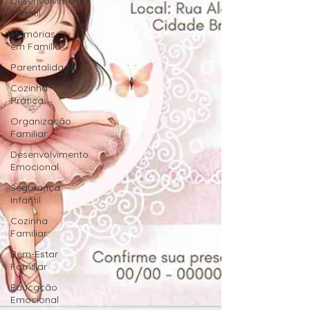
Desenvolvimento
Infantil
Memórias
em Família
Parentalidade
Cozinha
Prática
Organização
Familiar
Desenvolvimento
Emocional
Segurança
Infantil
Cozinha
Familiar
Bem-Estar
Familiar
Educação
Emocional